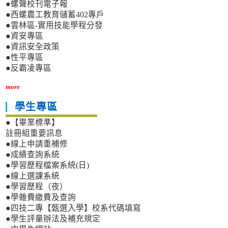
●螺聲校刊電子報
●西螺農工教育儲蓄402專戶
●雲林區-實用技能學程分發
●資安專區
●資訊安全政策
●性平專區
●反霸凌專區
more
學生專區
●【畢業標準】
註冊組重要訊息
●線上申請重補修
●成績查詢系統
●學習歷程檔案系統(日)
●線上選課系統
●學習歷程（夜）
●學雜費繳費及查詢
●四技二專【甄選入學】校系代碼填寫
●學生評量辦法及補充規定