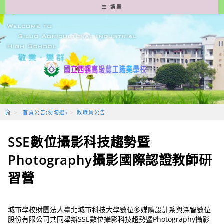
跳
選單
轉
至
主
要
內
容
>
-首頁公告(勿勾選)
>
教職員公告
SSE數位攝影科技趨勢暨
Photography攝影國際認證教師研
習營
城市學校財團法人臺北城市科技大學數位多媒體設計系與深智數位
股份有限公司共同舉辦SSE數位攝影科技趨勢暨Photography攝影