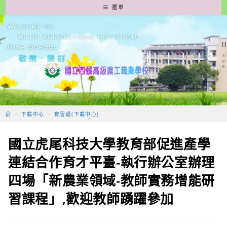
跳
選單
轉
至
主
要
內
容
>
下載中心
>
實習處(下載中心)
國立虎尾科技大學教育部促進產學
連結合作育才平臺-執行辦公室辦理
四場「新農業領域-教師實務增能研
習課程」,歡迎教師踴躍參加