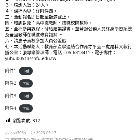
３、培訓人數：24人。
４、課程內容：詳附件四。
三、活動報名即日起至額滿截止。
四、培訓對象：高中職教師、技職校院教師。
五、全程參與課程，發給結業證書，並登錄公務人員終身學習系統
及全國教師在職進修資訊綱 。
六、請惠予貴校參加人員公差假。
七、本活動聯絡人：教育部產學連結合作育才平臺－虎尾科大執行
辦公室：張專案管理師，電話：05-6313411，電子郵件：
yuhui00513@nfu.edu.tw。
附件1
下載
附件2
下載
附件3
下載
附件4
下載
瀏覽次數:
312
Post
Post
hlvs503a
2023-06-17
author:
published:
Post
實習處(下載中心)
/
就業組(下載中心)
/
教職員公告