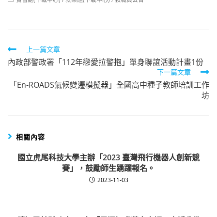
category:
Read
上一篇文章
內政部警政署「112年戀愛拉警抱」單身聯誼活動計畫1份
more
下一篇文章
articles
「En-ROADS氣候變遷模擬器」全國高中種子教師培訓工作
坊
相關內容
國立虎尾科技大學主辦「2023 臺灣飛行機器人創新競
賽」，鼓勵師生踴躍報名。
2023-11-03