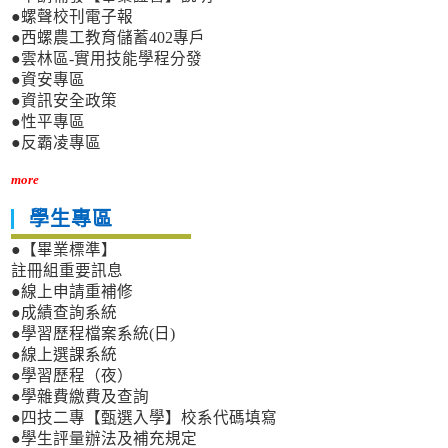
●螺聲校刊電子報
●西螺農工教育儲蓄402專戶
●雲林區-實用技能學程分發
●資安專區
●資訊安全政策
●性平專區
●反霸凌專區
more
學生專區
●【畢業標準】
註冊組重要訊息
●線上申請重補修
●成績查詢系統
●學習歷程檔案系統(日)
●線上選課系統
●學習歷程（夜）
●學雜費繳費及查詢
●四技二專【甄選入學】校系代碼填寫
●學生評量辦法及補充規定