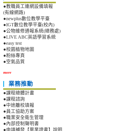
●教職員工連網設備填報
(有線網路)
●newplus數位教學平臺
●IGT數位教學平臺(校內)
●公物維修通報系統(總務處)
●LIVE ABC英語學習系統
●easy test
●校園植物地圖
●粉絲專頁
●空氣品質
more
業務推動
●課程總體計畫
●課程諮詢
●中途離校填報
●員工協助方案
●職業安全衛生管理
●內部控制聲明書
●申請補發【畢業證書】說明