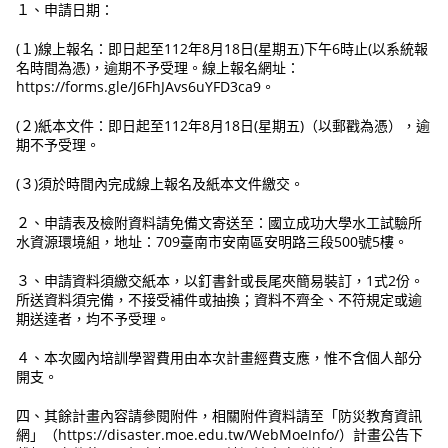
１、申請日期：
(１)線上報名：即日起至112年8月18日(星期五)下午6時止(以系統報
名時間為憑)，逾期不予受理。線上報名網址：
https://forms.gle/J6FhJAvs6uYFD3ca9。
(２)紙本文件：即日起至112年8月18日(星期五)（以郵戳為憑），逾
期不予受理。
(３)須於時間內完成線上報名及紙本文件繳交。
２、申請表及檢附資料請免備文寄送至：國立成功大學水工試驗所
水資源環境組，地址：709臺南市安南區安明路三段500號5樓。
３、申請資料須繳交紙本，以釘書針或長尾夾簡易裝訂，1式2份。
所送資料須完備，不接受補件或抽換；資料不齊全、不符規定或逾
期送達者，均不予受理。
４、本次國內培訓學習費用由本次計畫經費支應，惟不含個人部分
開支。
四、其餘計畫內容請參閱附件，相關附件資料請至「防災教育資訊
網」（https://disaster.moe.edu.tw/WebMoeInfo/）計畫公告下