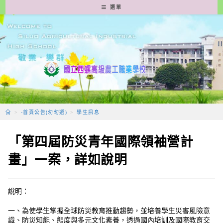
跳
選單
轉
至
主
要
內
容
>
-首頁公告(勿勾選)
>
學生訊息
「第四屆防災青年國際領袖營計
畫」一案，詳如說明
說明：
一、為使學生掌握全球防災教育推動趨勢，並培養學生災害風險意
識、防災知能、態度與多元文化素養，透過國內培訓及國際教育交