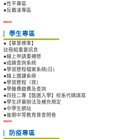
●性平專區
●反霸凌專區
more
學生專區
●【畢業標準】
註冊組重要訊息
●線上申請重補修
●成績查詢系統
●學習歷程檔案系統(日)
●線上選課系統
●學習歷程（夜）
●學雜費繳費及查詢
●四技二專【甄選入學】校系代碼填寫
●學生評量辦法及補充規定
●中學生網站
●後期中等教育普查問卷
more
防疫專區