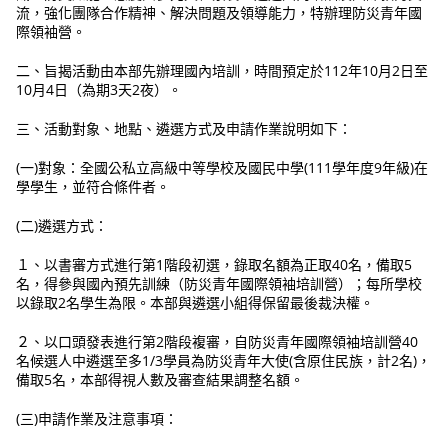
流，強化團隊合作精神、解決問題及領導能力，特辦理防災青年國
際領袖營。
二、旨揭活動由本部先辦理國內培訓，時間預定於112年10月2日至
10月4日（為期3天2夜）。
三、活動對象、地點、遴選方式及申請作業說明如下：
(一)對象：全國公私立高級中等學校及國民中學(111學年度9年級)在
學學生，並符合條件者。
(二)遴選方式：
１、以書審方式進行第1階段初選，錄取名額為正取40名，備取5
名，得參與國內預先訓練（防災青年國際領袖培訓營）；每所學校
以錄取2名學生為限。本部與遴選小組得保留最後裁決權。
２、以口頭發表進行第2階段複審，自防災青年國際領袖培訓營40
名候選人中遴選至多1/3學員為防災青年大使(含原住民族，計2名)，
備取5名，本部得視人數及審查結果調整名額。
(三)申請作業及注意事項：