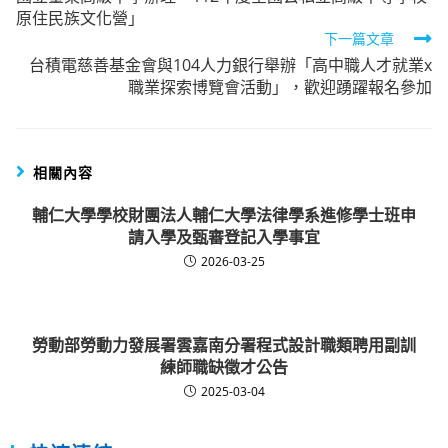
more
原住民族文化營」
articles
下一篇文章
台積電慈善基金會與104人力銀行舉辦「高中職人才就業x
職業探索博覽會活動」，歡迎踴躍報名參加
相關內容
輔仁大學學校財團法人輔仁大學法律學系進修學士班申
請入學及甄審登記入學事宜
2026-03-25
勞動部勞動力發展署雲嘉南分署程式設計職類聘用副訓
練師職缺徵才公告
2025-03-04