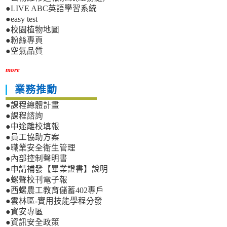
●LIVE ABC英語學習系統
●easy test
●校園植物地圖
●粉絲專頁
●空氣品質
more
業務推動
●課程總體計畫
●課程諮詢
●中途離校填報
●員工協助方案
●職業安全衛生管理
●內部控制聲明書
●申請補發【畢業證書】說明
●螺聲校刊電子報
●西螺農工教育儲蓄402專戶
●雲林區-實用技能學程分發
●資安專區
●資訊安全政策