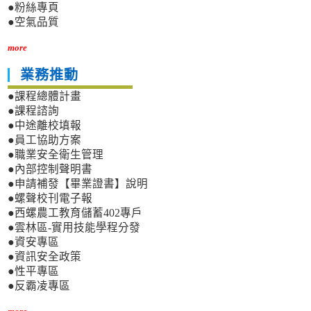
●粉絲專頁
●空氣品質
more
業務推動
●課程總體計畫
●課程諮詢
●中途離校填報
●員工協助方案
●職業安全衛生管理
●內部控制聲明書
●申請補發【畢業證書】說明
●螺聲校刊電子報
●西螺農工教育儲蓄402專戶
●雲林區-實用技能學程分發
●資安專區
●資訊安全政策
●性平專區
●反霸凌專區