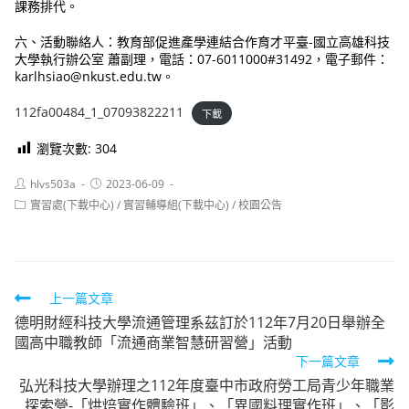
課務排代。
六、活動聯絡人：教育部促進產學連結合作育才平臺-國立高雄科技
大學執行辦公室 蕭副理，電話：07-6011000#31492，電子郵件：
karlhsiao@nkust.edu.tw。
112fa00484_1_07093822211
下載
瀏覽次數:
304
Post
Post
hlvs503a
2023-06-09
author:
published:
Post
實習處(下載中心)
/
實習輔導組(下載中心)
/
校園公告
category:
Read
上一篇文章
德明財經科技大學流通管理系茲訂於112年7月20日舉辦全
more
國高中職教師「流通商業智慧研習營」活動
articles
下一篇文章
弘光科技大學辦理之112年度臺中市政府勞工局青少年職業
探索營-「烘焙實作體驗班」、「異國料理實作班」、「影