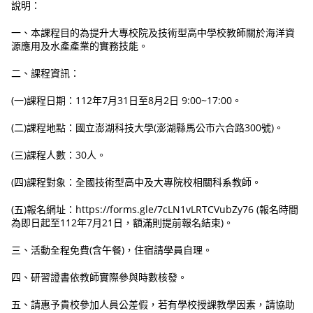
說明：
一、本課程目的為提升大專校院及技術型高中學校教師關於海洋資
源應用及水產產業的實務技能。
二、課程資訊：
(一)課程日期：112年7月31日至8月2日 9:00~17:00。
(二)課程地點：國立澎湖科技大學(澎湖縣馬公市六合路300號)。
(三)課程人數：30人。
(四)課程對象：全國技術型高中及大專院校相關科系教師。
(五)報名網址：https://forms.gle/7cLN1vLRTCVubZy76 (報名時間
為即日起至112年7月21日，額滿則提前報名結束)。
三、活動全程免費(含午餐)，住宿請學員自理。
四、研習證書依教師實際參與時數核發。
五、請惠予貴校參加人員公差假，若有學校授課教學因素，請協助