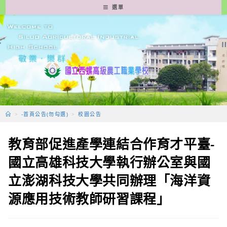
跳
選單
轉
至
主
要
內
容
>
-首頁公告(勿勾選)
>
校園公告
教育部促進產學連結合作育才平臺-
國立高雄科技大學執行辦公室與國
立澎湖科技大學共同辦理「海洋資
源應用技術教師研習課程」