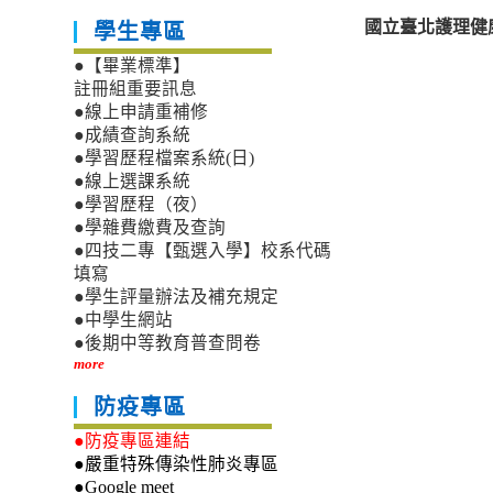
國立臺北護理健
學生專區
●【畢業標準】
註冊組重要訊息
●線上申請重補修
●成績查詢系統
●學習歷程檔案系統(日)
●線上選課系統
●學習歷程（夜）
●學雜費繳費及查詢
●四技二專【甄選入學】校系代碼
填寫
●學生評量辦法及補充規定
●中學生網站
●後期中等教育普查問卷
more
防疫專區
●防疫專區連結
●嚴重特殊傳染性肺炎專區
●Google meet