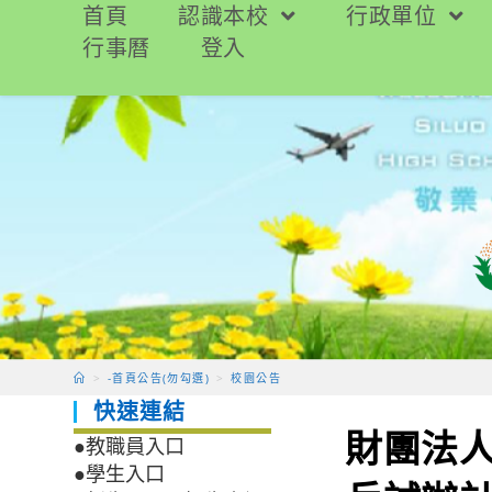
跳
首頁
認識本校
行政單位
轉
行事曆
登入
至
主
要
內
容
>
-首頁公告(勿勾選)
>
校園公告
快速連結
財團法人
●教職員入口
●學生入口