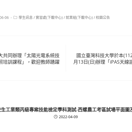
Post
06-06
學生訊息
/
實習處(下載中心)
/
就業組(下載中心)
/
校園公告
:
category:
大共同辦理「太陽光電系統技
國立臺灣科技大學於本(112)
照培訓課程」，歡迎教師踴躍
月13日(日)辦理「iPAS
在校生工業類丙級專案技能檢定學科測試-西螺農工考區試場平面圖
2022-04-09