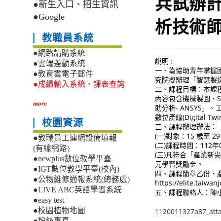
兵試辦
●新生入口、招生資訊
●Google
析技術
教職員系統
●網路請購系統
說明 :
●雲端差勤系統
一、為協助青年掌握
●教育雲電子郵件
究院擬辦理「智慧製
●成績輸入系統、課表查詢
二、課程目標：本課
內容包含機械製圖、S
more
助分析- ANSYS
數位產線(Digital
校園資源
三、課程辦理辦法：
(一)對象：15 歲至 
●教職員工連網設備填報
(二)課程時間：112
(有線網路)
(三)凡符合「產業新
●newplus數位教學平臺
元學習獎勵金。
●IGT數位教學平臺(校內)
四、課程簡章乙份、
●公物維修通報系統(總務處)
https://elite.tai
●LIVE ABC英語學習系統
五、課程聯絡人：陳小姐 0
●easy test
●校園植物地圖
1120011327a87_att
●粉絲專頁