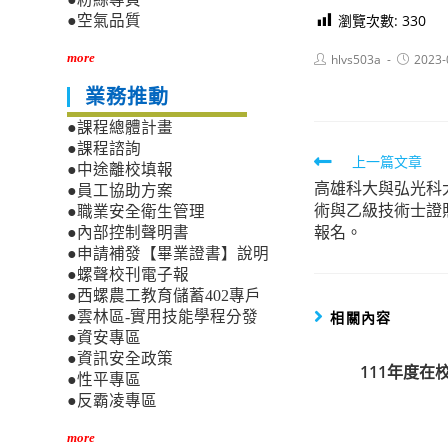
瀏覽次數:
330
●空氣品質
Post
Post
more
hlvs503a
2023-
author:
published
業務推動
●課程總體計畫
●課程諮詢
Read
上一篇文章
●中途離校填報
高雄科大與弘光科
more
●員工協助方案
術與乙級技術士證
●職業安全衛生管理
articles
報名。
●內部控制聲明書
●申請補發【畢業證書】說明
●螺聲校刊電子報
●西螺農工教育儲蓄402專戶
相關內容
●雲林區-實用技能學程分發
●資安專區
●資訊安全政策
111年度
●性平專區
●反霸凌專區
more