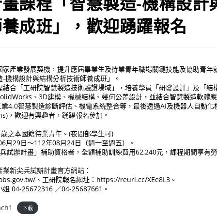
計畫課程「智慧製造-機構設計
師養成班」，歡迎踴躍報名
國家產業發展契機，提升應屆畢業生及待業青年職場關鍵技能及協助青年
造-機構設計與結構分析技術師養成班」。
程結合「工研院智慧製造技術驗證場域」，培養學員「研發設計」及「結
olidWorks、3D建模、機械結構、幾何公差設計，並結合智慧製造軟體
」、工業4.0智慧製造診斷評估、機電系統整合等，最後透過AI及機器人自動
 Twins)，歡迎有興趣者，踴躍報名參加。
29 歲之本國籍待業青年。(夜間部學生可)
年06月29日～112年08月24日（週一至週五）。
尖兵試辦計畫」補助資格者，全額補助訓練費用62,240元，課程期間享有勞保
產業新尖兵試辦計畫官方網站：
wanjobs.gov.tw/、工研院報名網址：https://reurl.cc/XEe8L3。
4-25672316 ／04-25687661。
ach1
下載