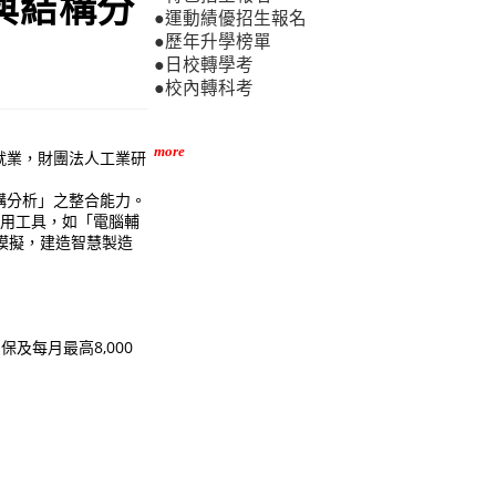
與結構分
●運動績優招生報名
●歷年升學榜單
●日校轉學考
●校內轉科考
more
就業，財團法人工業研
構分析」之整合能力。
應用工具，如「電腦輔
化模擬，建造智慧製造
及每月最高8,000