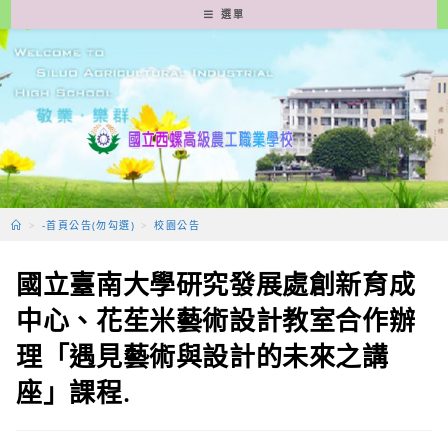
跳
選單
轉
至
主
要
內
容
>
-首頁公告(勿勾選)
>
校園公告
國立臺南大學研究發展處創新育成
中心、花苼米藝術設計教室合作辦
理「遇見藝術與設計的未來之講
座」課程.