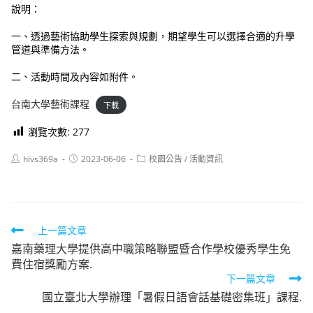
說明：
一、透過藝術協助學生探索與規劃，期望學生可以選擇合適的升學
管道與準備方法。
二、活動時間及內容如附件。
台南大學藝術課程
下載
瀏覽次數:
277
Post
Post
Post
hlvs369a
2023-06-06
校園公告
/
活動資訊
author:
published:
category:
Read
上一篇文章
嘉南藥理大學提供高中職策略聯盟暨合作學校優秀學生免
more
費住宿獎勵方案.
articles
下一篇文章
國立臺北大學辦理「暑假日語會話基礎密集班」課程.