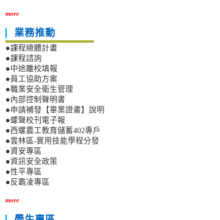
more
業務推動
●課程總體計畫
●課程諮詢
●中途離校填報
●員工協助方案
●職業安全衛生管理
●內部控制聲明書
●申請補發【畢業證書】說明
●螺聲校刊電子報
●西螺農工教育儲蓄402專戶
●雲林區-實用技能學程分發
●資安專區
●資訊安全政策
●性平專區
●反霸凌專區
more
學生專區