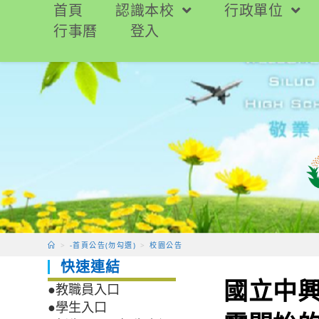
跳
首頁
認識本校
行政單位
轉
行事曆
登入
至
主
要
內
容
>
-首頁公告(勿勾選)
>
校園公告
快速連結
國立中興
●教職員入口
●學生入口