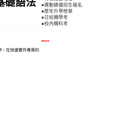
 基礎語法
●運動績優招生報名
●歷年升學榜單
●日校轉學考
●校內轉科考
more
學，在快速實作專案的