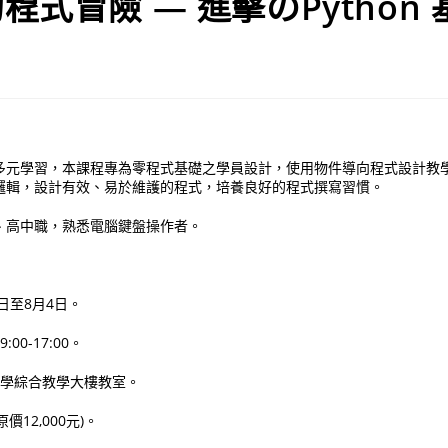
程式冒險 — 進擊のPython
多元學習，本課程專為零程式基礎之學員設計，使用物件導向程式設計教
邏輯，設計有效、易於維護的程式，培養良好的程式撰寫習慣。
、高中職，熟悉電腦鍵盤操作者。
1日至8月4日。
00-17:00。
大學綜合教學大樓教室。
原價12,000元)。