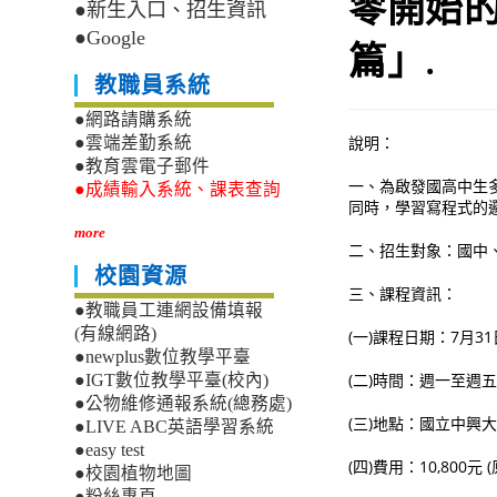
零開始的
●新生入口、招生資訊
●Google
篇」.
教職員系統
●網路請購系統
說明：
●雲端差勤系統
●教育雲電子郵件
一、為啟發國高中生
●成績輸入系統、課表查詢
同時，學習寫程式的
more
二、招生對象：國中
校園資源
三、課程資訊：
●教職員工連網設備填報
(有線網路)
(一)課程日期：7月3
●newplus數位教學平臺
(二)時間：週一至週五9:
●IGT數位教學平臺(校內)
●公物維修通報系統(總務處)
(三)地點：國立中興
●LIVE ABC英語學習系統
●easy test
(四)費用：10,800元 (
●校園植物地圖
●粉絲專頁