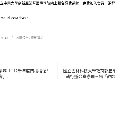
「國立中興大學創新產業暨國際學院線上報名繳費系統」免費加入會員，課
reurl.cc/Ad5xzZ
Post
05-30
校園公告
/
活動資訊
:
category:
辦「112學年度四技技優/
國立雲林科技大學教育部產
會」.
執行辦公室辦理三場「教師