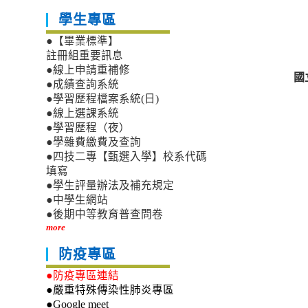
學生專區
●【畢業標準】
註冊組重要訊息
●線上申請重補修
國
●成績查詢系統
●學習歷程檔案系統(日)
●線上選課系統
●學習歷程（夜）
●學雜費繳費及查詢
●四技二專【甄選入學】校系代碼
填寫
●學生評量辦法及補充規定
●中學生網站
●後期中等教育普查問卷
more
防疫專區
●防疫專區連結
●嚴重特殊傳染性肺炎專區
●Google meet