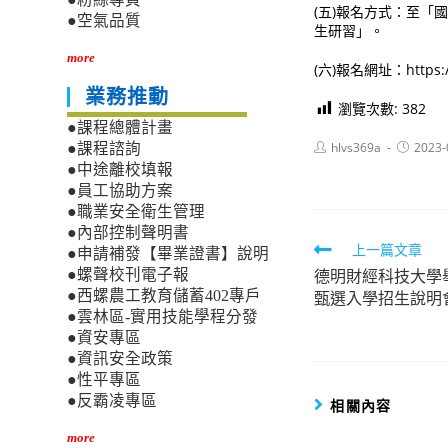
(五)報名方式：至
●空氣品質
生研習」。
more
(六)報名網址：https://
業務推動
瀏覽次數:
382
●課程總體計畫
Post
Post
hlvs369a
2023-
●課程諮詢
author:
published
●中途離校填報
●員工協助方案
●職業安全衛生管理
●內部控制聲明書
Read
上一篇文章
●申請補發【畢業證書】說明
德明財經科技大學舉
●螺聲校刊電子報
more
甄選入學招生說明
●西螺農工教育儲蓄402專戶
articles
●雲林區-實用技能學程分發
●資安專區
●資訊安全政策
●性平專區
●反霸凌專區
相關內容
more