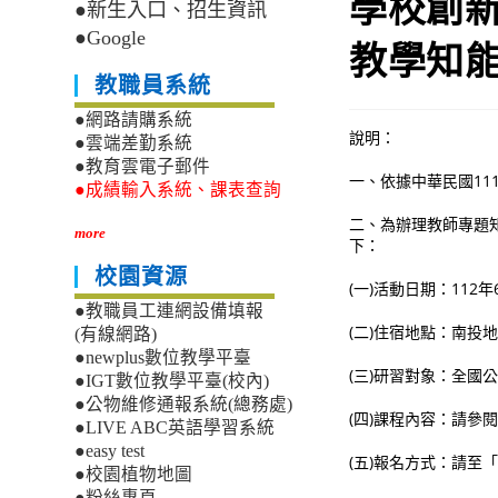
學校創新
●新生入口、招生資訊
●Google
教學知
教職員系統
●網路請購系統
說明：
●雲端差勤系統
●教育雲電子郵件
一、依據中華民國111
●成績輸入系統、課表查詢
二、為辦理教師專題
more
下：
校園資源
(一)活動日期：112年
●教職員工連網設備填報
(二)住宿地點：南投
(有線網路)
●newplus數位教學平臺
(三)研習對象：全國
●IGT數位教學平臺(校內)
●公物維修通報系統(總務處)
(四)課程內容：請參
●LIVE ABC英語學習系統
●easy test
(五)報名方式：請至「全國
●校園植物地圖
●粉絲專頁