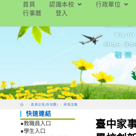
跳
首頁
認識本校
行政單位
轉
行事曆
登入
至
主
要
內
容
>
-首頁公告(勿勾選)
>
研習活動
快速連結
臺中家
●教職員入口
●學生入口