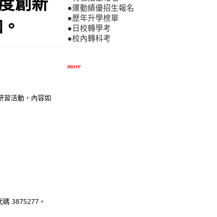
年度創新
●運動績優招生報名
●歷年升學榜單
加。
●日校轉學考
●校內轉科考
more
研習活動，內容如
碼 3875277。