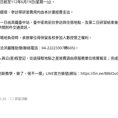
日起至112年6月19日(星期一)止。
之膳宿、參訪等研習費用均由本計畫經費支出。
習第一日由高鐵臺中站、臺中家商前往參訪與住宿地點，及第二日研習結束
參閱附件交通資訊。
研習場地負荷時，承辦單位得保留各校參加人數控管之權利。
洪麗雅助理(聯絡電話：04-22223307轉605)。
人員公(差)假登記，往返接駁地點之差旅費請由原服務單位核實報支；完
。
。做了，很不一樣」LINE官方帳號(網址：https://lin.ee/B86OuOB
Post
5-29
研習活動
category: