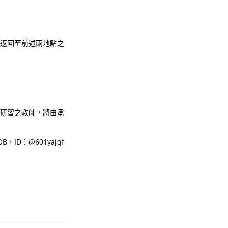
後返回至前述兩地點之
成研習之教師，將由承
，ID：@601yajqf