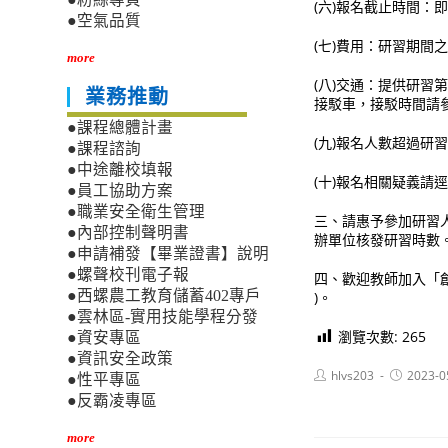
(六)報名截止時間：即
●空氣品質
(七)費用：研習期間
more
(八)交通：提供研
業務推動
接駁車，接駁時間請
●課程總體計畫
(九)報名人數超過
●課程諮詢
●中途離校填報
(十)報名相關疑義請逕洽
●員工協助方案
●職業安全衛生管理
三、請惠予參加研習
●內部控制聲明書
辦單位核發研習時數
●申請補發【畢業證書】說明
●螺聲校刊電子報
四、歡迎教師加入「創新教學
●西螺農工教育儲蓄402專戶
)。
●雲林區-實用技能學程分發
瀏覽次數:
265
●資安專區
●資訊安全政策
Post
Post
hlvs203
2023-0
●性平專區
author:
published:
●反霸凌專區
more