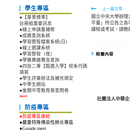
學生專區
Read
上一篇文章
國立中央大學辦理
more
●【畢業標準】
平臺」所公告之各
註冊組重要訊息
articles
課程或考試，請教
●線上申請重補修
●成績查詢系統
●學習歷程檔案系統(日)
●線上選課系統
相關內容
●學習歷程（夜）
●學雜費繳費及查詢
●四技二專【甄選入學】校系代碼
填寫
●學生評量辦法及補充規定
●中學生網站
●後期中等教育普查問卷
more
社團法人中華企
防疫專區
●防疫專區連結
●嚴重特殊傳染性肺炎專區
●Google meet