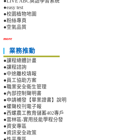
●LIVE ABC英語學習系統
●easy test
●校園植物地圖
●粉絲專頁
●空氣品質
more
業務推動
●課程總體計畫
●課程諮詢
●中途離校填報
●員工協助方案
●職業安全衛生管理
●內部控制聲明書
●申請補發【畢業證書】說明
●螺聲校刊電子報
●西螺農工教育儲蓄402專戶
●雲林區-實用技能學程分發
●資安專區
●資訊安全政策
●性平專區