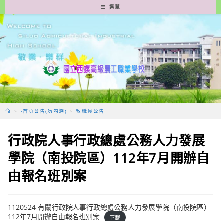
跳
選單
轉
至
主
要
內
容
>
-首頁公告(勿勾選)
>
教職員公告
行政院人事行政總處公務人力發展
學院（南投院區）112年7月開辦自
由報名班別案
1120524-有關行政院人事行政總處公務人力發展學院（南投院區）
112年7月開辦自由報名班別案
下載