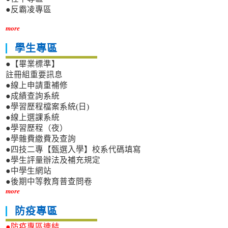
●反霸凌專區
more
學生專區
●【畢業標準】
註冊組重要訊息
●線上申請重補修
●成績查詢系統
●學習歷程檔案系統(日)
●線上選課系統
●學習歷程（夜）
●學雜費繳費及查詢
●四技二專【甄選入學】校系代碼填寫
●學生評量辦法及補充規定
●中學生網站
●後期中等教育普查問卷
more
防疫專區
●防疫專區連結