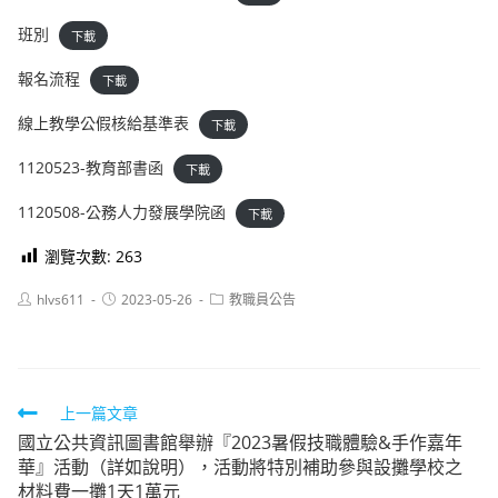
班別
下載
報名流程
下載
線上教學公假核給基準表
下載
1120523-教育部書函
下載
1120508-公務人力發展學院函
下載
瀏覽次數:
263
Post
Post
Post
hlvs611
2023-05-26
教職員公告
author:
published:
category:
Read
上一篇文章
國立公共資訊圖書館舉辦『2023暑假技職體驗&手作嘉年
more
華』活動（詳如說明），活動將特別補助參與設攤學校之
articles
材料費一攤1天1萬元