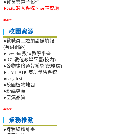
●教育雲電子郵件
●成績輸入系統、課表查詢
more
校園資源
●教職員工連網設備填報
(有線網路)
●newplus數位教學平臺
●IGT數位教學平臺(校內)
●公物維修通報系統(總務處)
●LIVE ABC英語學習系統
●easy test
●校園植物地圖
●粉絲專頁
●空氣品質
more
業務推動
●課程總體計畫