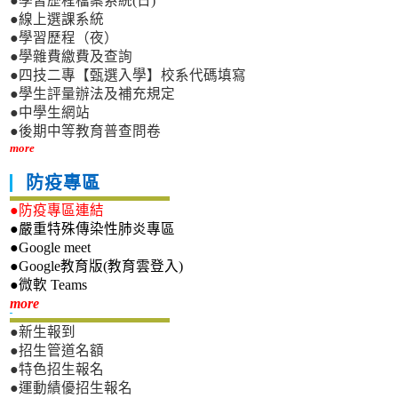
●學習歷程檔案系統(日)
●線上選課系統
●學習歷程（夜）
●學雜費繳費及查詢
●四技二專【甄選入學】校系代碼填寫
●學生評量辦法及補充規定
●中學生網站
●後期中等教育普查問卷
more
防疫專區
●防疫專區連結
●嚴重特殊傳染性肺炎專區
●Google meet
●Google教育版(教育雲登入)
●微軟 Teams
新生專區
more
●新生報到
●招生管道名額
●特色招生報名
●運動績優招生報名