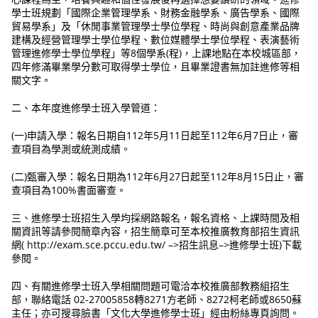
學士班規劃「國際企業管理學系、財務金融學系、廣告學系、國際
貿易學系」及「休閒事業管理學士學位學程、時尚與創意產業品牌
建構及經營管理學士學位學程、數位媒體學士學位學程、表演藝術
管理進修學士學位學程」等8個學系(程)，上課地點在本校城區部，
四年修滿畢業學分數可取得學士學位，且畢業證書無加註進修等相
關文字。
二、本年度進修學士班入學管道：
(一)申請入學：報名日期自112年5月11日起至112年6月7日止，審
查項目為學測或統測成績。
(二)甄審入學：報名日期為112年6月27日起至112年8月15日止，審
查項目為100%書面審查。
三、進修學士班招生入學均採網路報名，報名資格、上課時間及相
關資訊等請參閱簡章內容，招生簡章可至本校推廣教育部招生資訊
網( http://exam.sce.pccu.edu.tw/ –>招生訊息–>進修學士班)下載
參閱。
四、有關進修學士班入學相關問題可電洽本校推廣部教務組招生
部，聯絡電話 02-27005858轉8271方老師、8272柯老師或8650蘇
主任；亦可搜尋臉書「文化大學進修學士班」經由粉絲專頁詢問。