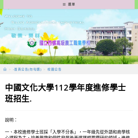
跳
選單
轉
至
主
要
內
容
>
-首頁公告(勿勾選)
>
校園公告
中國文化大學112學年度進修學士
班招生.
說明：
一、本校進修學士班採「入學不分系」，一年級先從外語和商學核
心課程為主，培養興趣和個性發展後再選擇想要鑽研的領域。進修