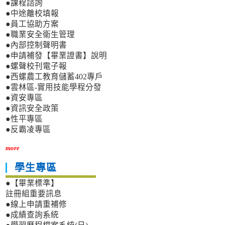
●課程諮詢
●中途離校填報
●員工協助方案
●職業安全衛生管理
●內部控制聲明書
●申請補發【畢業證書】說明
●螺聲校刊電子報
●西螺農工教育儲蓄402專戶
●雲林區-實用技能學程分發
●資安專區
●資訊安全政策
●性平專區
●反霸凌專區
more
學生專區
●【畢業標準】
註冊組重要訊息
●線上申請重補修
●成績查詢系統