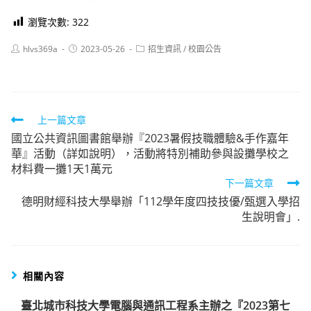
瀏覽次數:
322
Post
Post
Post
hlvs369a
2023-05-26
招生資訊
/
校園公告
author:
published:
category:
Read
上一篇文章
國立公共資訊圖書館舉辦『2023暑假技職體驗&手作嘉年
more
華』活動（詳如說明），活動將特別補助參與設攤學校之
articles
材料費一攤1天1萬元
下一篇文章
德明財經科技大學舉辦「112學年度四技技優/甄選入學招
生說明會」.
相關內容
臺北城市科技大學電腦與通訊工程系主辦之『2023第七