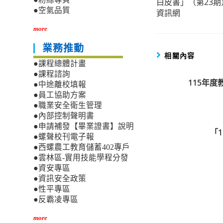
白皮書」（第23
articles
●空氣品質
資訊網
more
業務推動
相關內容
●課程總體計畫
●課程諮詢
115年
●中途離校填報
●員工協助方案
●職業安全衛生管理
●內部控制聲明書
●申請補發【畢業證書】說明
「
●螺聲校刊電子報
●西螺農工教育儲蓄402專戶
●雲林區-實用技能學程分發
●資安專區
●資訊安全政策
●性平專區
●反霸凌專區
more