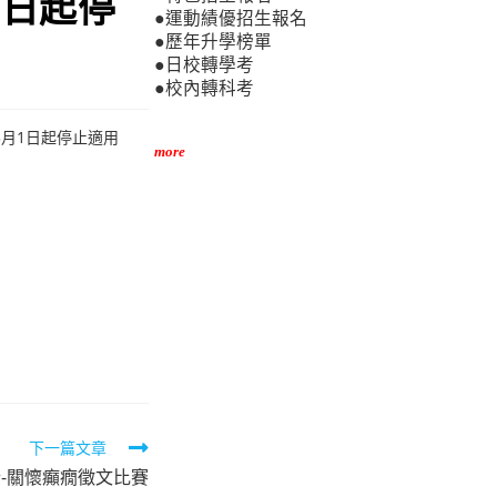
1日起停
●運動績優招生報名
●歷年升學榜單
●日校轉學考
●校內轉科考
5月1日起停止適用
more
下一篇文章
情-關懷癲癇徵文比賽