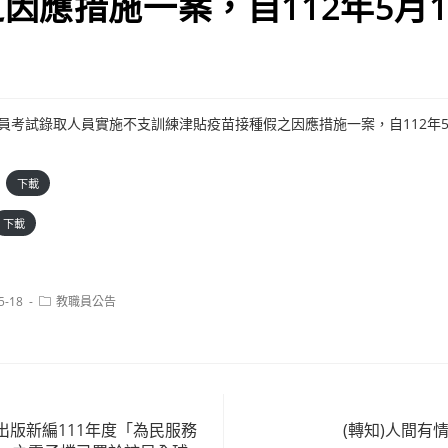
因應措施一案，自112年5月
公務人員考試錄取人員實施不支訓練津貼疫苗接種假之因應措施一案，自112年
下載
下載
Post
5-18
教職員公告
category:
出版新編111年度「為民服務
(轉知)人間有