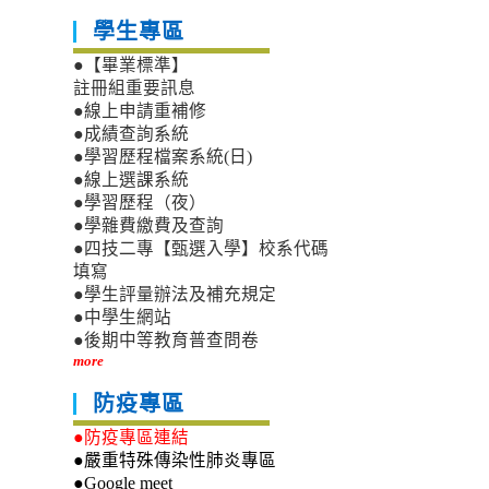
學生專區
●【畢業標準】
註冊組重要訊息
●線上申請重補修
●成績查詢系統
●學習歷程檔案系統(日)
●線上選課系統
●學習歷程（夜）
●學雜費繳費及查詢
●四技二專【甄選入學】校系代碼
填寫
●學生評量辦法及補充規定
●中學生網站
●後期中等教育普查問卷
more
防疫專區
●防疫專區連結
●嚴重特殊傳染性肺炎專區
●Google meet