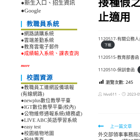
接種假之
●新生入口、招生資訊
●Google
止適用
教職員系統
●網路請購系統
1120517-有關
●雲端差勤系統
下載
●教育雲電子郵件
●成績輸入系統、課表查詢
1120515-教育部書函
more
1120510-保訓會函
校園資源
瀏覽次數:
245
●教職員工連網設備填報
Post
Post
(有線網路)
hlvs611
2023-0
author:
published:
●newplus數位教學平臺
●IGT數位教學平臺(校內)
●公物維修通報系統(總務處)
●LIVE ABC英語學習系統
Read
上一篇文章
●easy test
●校園植物地圖
外交部領事事務局
more
●粉絲專頁