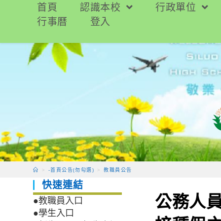
跳
首頁
認識本校
行政單位
轉
行事曆
登入
至
主
要
內
容
>
-首頁公告(勿勾選)
>
教職員公告
快速連結
公務人
●教職員入口
●學生入口