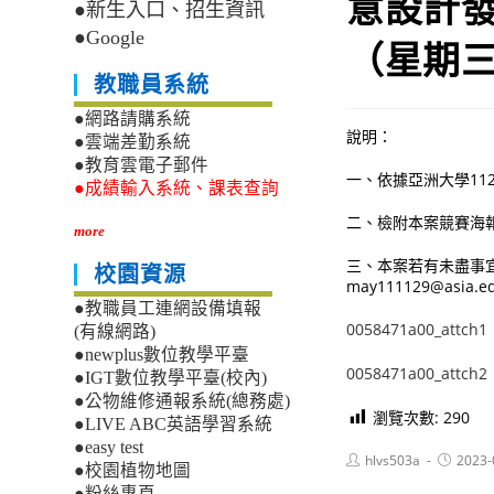
意設計發
●新生入口、招生資訊
●Google
（星期
教職員系統
●網路請購系統
說明：
●雲端差勤系統
●教育雲電子郵件
一、依據亞洲大學112
●成績輸入系統、課表查詢
二、檢附本案競賽海
more
三、本案若有未盡事宜，
校園資源
may111129@asia.e
●教職員工連網設備填報
0058471a00_attch1
(有線網路)
●newplus數位教學平臺
0058471a00_attch2
●IGT數位教學平臺(校內)
●公物維修通報系統(總務處)
瀏覽次數:
290
●LIVE ABC英語學習系統
●easy test
Post
Post
hlvs503a
2023-
●校園植物地圖
author:
published
●粉絲專頁