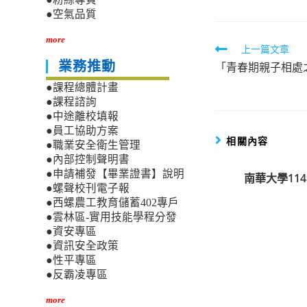
●空氣品質
more
Read
上一篇文章
業務推動
「青春期親子相處
more
articles
●課程總體計畫
●課程諮詢
●中途離校填報
●員工協助方案
相關內容
●職業安全衛生管理
●內部控制聲明書
●申請補發【畢業證書】說明
南華大學11
●螺聲校刊電子報
●西螺農工教育儲蓄402專戶
●雲林區-實用技能學程分發
●資安專區
●資訊安全政策
●性平專區
●反霸凌專區
more