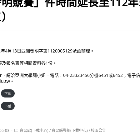
明競賽」件時間延長至112年
三）
年4月13日亞洲發明字第1120005129號函辦理。
報及報名表等相關資料各1份。
請洽亞洲大學簡小姐，電話：04-23323456分機6451或6452；電子
du.tw。
下載
下載
Post
05-03
實習處(下載中心)
/
實習輔導組(下載中心)
/
校園公告
:
category: