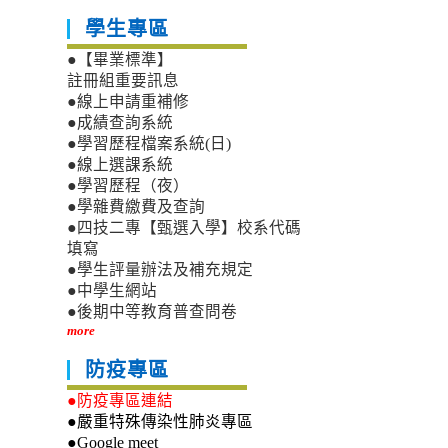
學生專區
●【畢業標準】
註冊組重要訊息
●線上申請重補修
●成績查詢系統
●學習歷程檔案系統(日)
●線上選課系統
●學習歷程（夜）
●學雜費繳費及查詢
●四技二專【甄選入學】校系代碼
填寫
●學生評量辦法及補充規定
●中學生網站
●後期中等教育普查問卷
more
防疫專區
●防疫專區連結
●嚴重特殊傳染性肺炎專區
●Google meet