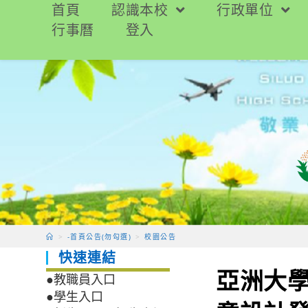
跳
首頁
認識本校
行政單位
轉
行事曆
登入
至
主
要
內
容
>
-首頁公告(勿勾選)
>
校園公告
快速連結
亞洲大學
●教職員入口
●學生入口