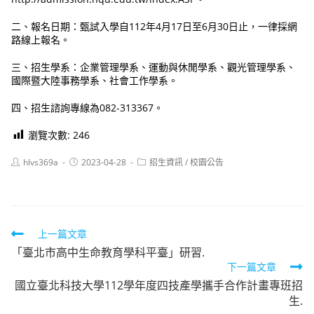
二、報名日期：甄試入學自112年4月17日至6月30日止，一律採網
路線上報名。
三、招生學系：企業管理學系、運動與休閒學系、觀光管理學系、
國際暨大陸事務學系、社會工作學系。
四、招生諮詢專線為082-313367。
瀏覽次數:
246
Post
Post
Post
hlvs369a
2023-04-28
招生資訊
/
校園公告
author:
published:
category:
Read
上一篇文章
「臺北市高中生命教育學科平臺」研習.
more
下一篇文章
articles
國立臺北科技大學112學年度四技產學攜手合作計畫專班招
生.