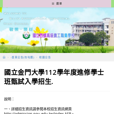
跳
選單
轉
至
主
要
內
容
>
-首頁公告(勿勾選)
>
校園公告
國立金門大學112學年度進修學士
班甄試入學招生.
說明：
一、詳細招生資訊請參閱本校招生資訊網頁
http://admission.nqu.edu.tw/index.ASP。