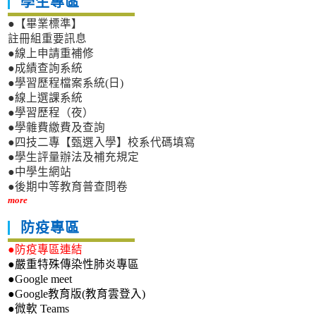
學生專區
●【畢業標準】
註冊組重要訊息
●線上申請重補修
●成績查詢系統
●學習歷程檔案系統(日)
●線上選課系統
●學習歷程（夜）
●學雜費繳費及查詢
●四技二專【甄選入學】校系代碼填寫
●學生評量辦法及補充規定
●中學生網站
●後期中等教育普查問卷
more
防疫專區
●防疫專區連結
●嚴重特殊傳染性肺炎專區
●Google meet
●Google教育版(教育雲登入)
●微軟 Teams