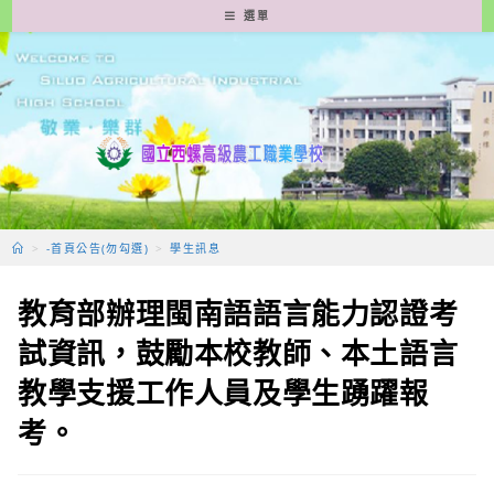
跳
選單
轉
至
主
要
內
容
>
-首頁公告(勿勾選)
>
學生訊息
教育部辦理閩南語語言能力認證考
試資訊，鼓勵本校教師、本土語言
教學支援工作人員及學生踴躍報
考。