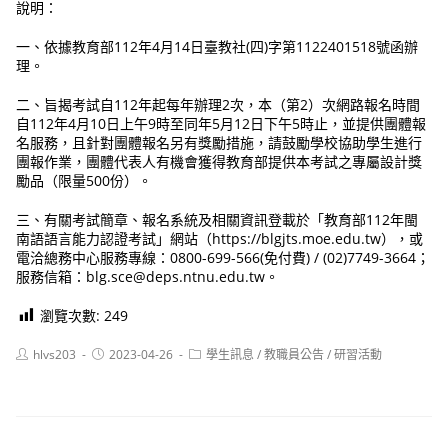
說明：
一、依據教育部112年4月14日臺教社(四)字第1122401518號函辦
理。
二、旨揭考試自112年起每年辦理2次，本（第2）次網路報名時間
自112年4月10日上午9時至同年5月12日下午5時止，並提供團體報
名服務，且針對團體報名另有獎勵措施，請鼓勵學校協助學生進行
團報作業，團體代表人有機會獲得教育部提供本考試之專屬設計獎
勵品（限量500份）。
三、有關考試簡章、報名系統及相關資訊登載於「教育部112年閩
南語語言能力認證考試」網站（https://blgjts.moe.edu.tw），或
電洽總務中心服務專線：0800-699-566(免付費) / (02)7749-3664；
服務信箱：blg.sce@deps.ntnu.edu.tw。
瀏覽次數:
249
Post
Post
Post
hlvs203
2023-04-26
學生訊息
/
教職員公告
/
研習活動
author:
published:
category: