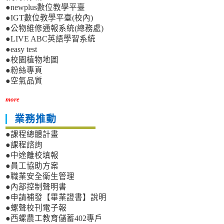
●newplus數位教學平臺
●IGT數位教學平臺(校內)
●公物維修通報系統(總務處)
●LIVE ABC英語學習系統
●easy test
●校園植物地圖
●粉絲專頁
●空氣品質
more
業務推動
●課程總體計畫
●課程諮詢
●中途離校填報
●員工協助方案
●職業安全衛生管理
●內部控制聲明書
●申請補發【畢業證書】說明
●螺聲校刊電子報
●西螺農工教育儲蓄402專戶