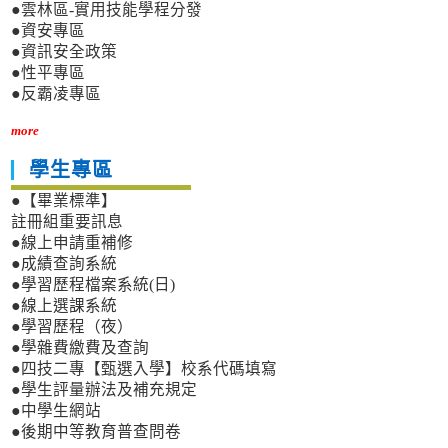
●雲林區-實用技能學程分發
●資安專區
●資訊安全政策
●性平專區
●反霸凌專區
more
學生專區
●【畢業標準】
註冊組重要訊息
●線上申請重補修
●成績查詢系統
●學習歷程檔案系統(日)
●線上選課系統
●學習歷程（夜）
●學雜費繳費及查詢
●四技二專【甄選入學】校系代碼填寫
●學生評量辦法及補充規定
●中學生網站
●後期中等教育普查問卷