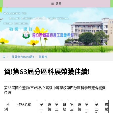
跳
選單
轉
至
主
要
內
容
>
-首頁公告(勿勾選)
>
榮譽榜
賀!第63屆分區科展榮獲佳績!
第63屆國立暨縣(市)公私立高級中等學校第四分區科學展覽會獲獎
佳績
科
作品名稱
第
班
第
班
第
班
第
第
成
別
一
級
二
級
三
級
一
二
績