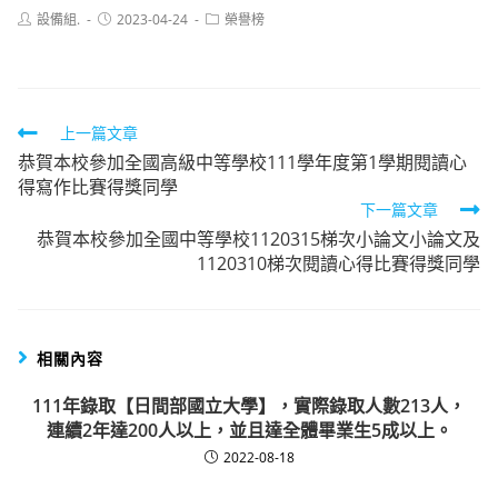
Post
Post
Post
設備組.
2023-04-24
榮譽榜
author:
published:
category:
Read
上一篇文章
恭賀本校參加全國高級中等學校111學年度第1學期閱讀心
more
得寫作比賽得獎同學
articles
下一篇文章
恭賀本校參加全國中等學校1120315梯次小論文小論文及
1120310梯次閱讀心得比賽得獎同學
相關內容
111年錄取【日間部國立大學】，實際錄取人數213人，
連續2年達200人以上，並且達全體畢業生5成以上。
2022-08-18