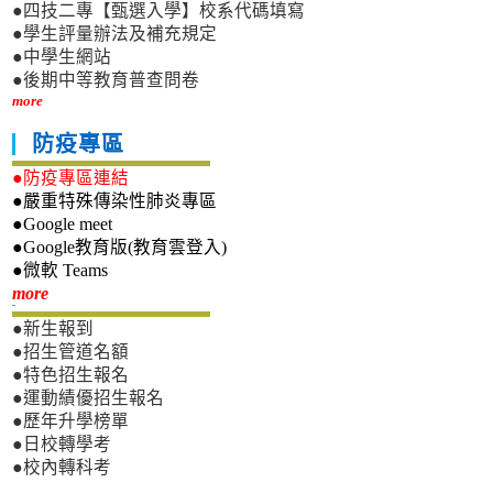
●四技二專【甄選入學】校系代碼填寫
●學生評量辦法及補充規定
●中學生網站
●後期中等教育普查問卷
more
防疫專區
●防疫專區連結
●嚴重特殊傳染性肺炎專區
●Google meet
●Google教育版(教育雲登入)
●微軟 Teams
新生專區
more
●新生報到
●招生管道名額
●特色招生報名
●運動績優招生報名
●歷年升學榜單
●日校轉學考
●校內轉科考