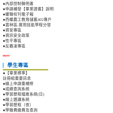
●內部控制聲明書
●申請補發【畢業證書】說明
●螺聲校刊電子報
●西螺農工教育儲蓄402專戶
●雲林區-實用技能學程分發
●資安專區
●資訊安全政策
●性平專區
●反霸凌專區
more
學生專區
●【畢業標準】
註冊組重要訊息
●線上申請重補修
●成績查詢系統
●學習歷程檔案系統(日)
●線上選課系統
●學習歷程（夜）
●學雜費繳費及查詢