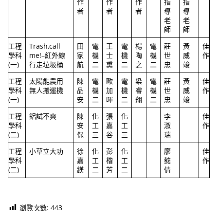
作
作
作
指
指
者
者
者
導
導
老
老
師
師
工程
Trash,call
田
電
王
電
楊
電
莊
黃
佳
學科
me!–紅外線
家
機
士
機
陶
機
世
威
作
(一)
行走垃圾桶
航
二
熏
二
之
二
忠
竣
工程
太陽能農用
陳
電
歐
電
梁
電
莊
黃
佳
學科
無人搬運機
品
機
加
機
睿
機
世
威
作
(一)
安
二
暉
二
翔
二
忠
竣
工程
鋁試不爽
陳
化
張
化
李
佳
學科
安
工
嘉
工
淑
作
(二)
保
三
谷
三
瑞
工程
小草立大功
徐
化
彭
化
廖
佳
學科
嘉
工
楷
工
懿
作
(二)
鎂
二
芳
二
倩
瀏覽次數:
443