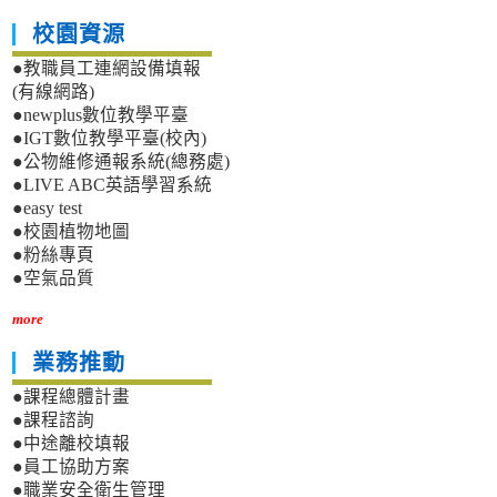
校園資源
●教職員工連網設備填報
(有線網路)
●newplus數位教學平臺
●IGT數位教學平臺(校內)
●公物維修通報系統(總務處)
●LIVE ABC英語學習系統
●easy test
●校園植物地圖
●粉絲專頁
●空氣品質
more
業務推動
●課程總體計畫
●課程諮詢
●中途離校填報
●員工協助方案
●職業安全衛生管理