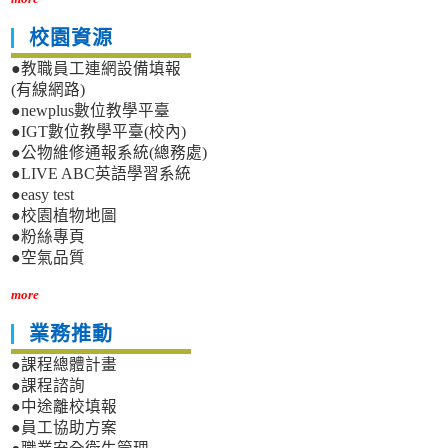
校園資源
●教職員工連網設備填報
(有線網路)
●newplus數位教學平臺
●IGT數位教學平臺(校內)
●公物維修通報系統(總務處)
●LIVE ABC英語學習系統
●easy test
●校園植物地圖
●粉絲專頁
●空氣品質
more
業務推動
●課程總體計畫
●課程諮詢
●中途離校填報
●員工協助方案