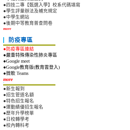
●四技二專【甄選入學】校系代碼填寫
●學生評量辦法及補充規定
●中學生網站
●後期中等教育普查問卷
more
防疫專區
●防疫專區連結
●嚴重特殊傳染性肺炎專區
●Google meet
●Google教育版(教育雲登入)
●微軟 Teams
新生專區
more
●新生報到
●招生管道名額
●特色招生報名
●運動績優招生報名
●歷年升學榜單
●日校轉學考
●校內轉科考