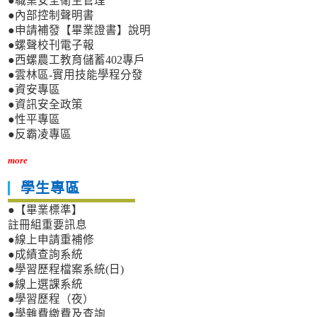
●職業安全衛生管理
●內部控制聲明書
●申請補發【畢業證書】說明
●螺聲校刊電子報
●西螺農工教育儲蓄402專戶
●雲林區-實用技能學程分發
●資安專區
●資訊安全政策
●性平專區
●反霸凌專區
more
學生專區
●【畢業標準】
註冊組重要訊息
●線上申請重補修
●成績查詢系統
●學習歷程檔案系統(日)
●線上選課系統
●學習歷程（夜）
●學雜費繳費及查詢