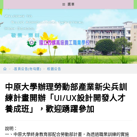
跳
選單
轉
至
主
要
內
容
>
-首頁公告(勿勾選)
>
校園公告
中原大學辦理勞動部產業新尖兵訓
練計畫開辦「UI/UX設計開發人才
養成班」，歡迎踴躍參加
說明：
一、中原大學終身教育部配合勞動部計畫，為透過職業訓練的實施