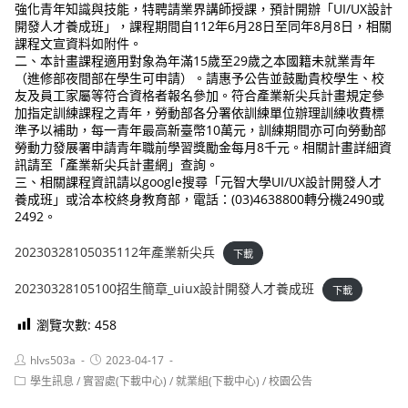
強化青年知識與技能，特聘請業界講師授課，預計開辦「UI/UX設計
開發人才養成班」，課程期間自112年6月28日至同年8月8日，相關
課程文宣資料如附件。
二、本計畫課程適用對象為年滿15歲至29歲之本國籍未就業青年
（進修部夜間部在學生可申請）。請惠予公告並鼓勵貴校學生、校
友及員工家屬等符合資格者報名參加。符合產業新尖兵計畫規定參
加指定訓練課程之青年，勞動部各分署依訓練單位辦理訓練收費標
準予以補助，每一青年最高新臺幣10萬元，訓練期間亦可向勞動部
勞動力發展署申請青年職前學習獎勵金每月8千元。相關計畫詳細資
訊請至「產業新尖兵計畫網」查詢。
三、相關課程資訊請以google搜尋「元智大學UI/UX設計開發人才
養成班」或洽本校終身教育部，電話：(03)4638800轉分機2490或
2492。
20230328105035112年產業新尖兵
下載
20230328105100招生簡章_uiux設計開發人才養成班
下載
瀏覽次數:
458
Post
Post
hlvs503a
2023-04-17
author:
published:
Post
學生訊息
/
實習處(下載中心)
/
就業組(下載中心)
/
校園公告
category: