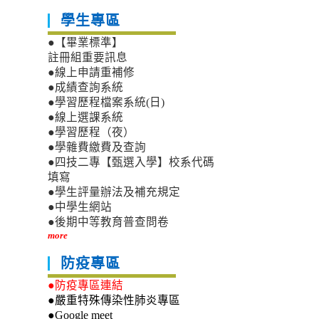
學生專區
●【畢業標準】
註冊組重要訊息
●線上申請重補修
●成績查詢系統
●學習歷程檔案系統(日)
●線上選課系統
●學習歷程（夜）
●學雜費繳費及查詢
●四技二專【甄選入學】校系代碼
填寫
●學生評量辦法及補充規定
●中學生網站
●後期中等教育普查問卷
more
防疫專區
●防疫專區連結
●嚴重特殊傳染性肺炎專區
●Google meet