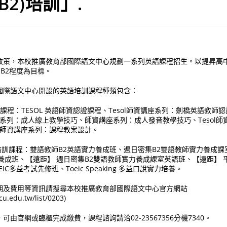
(B2)培訓」.
政策，本校推廣教育部國際語文中心規劃一系列英語課程招生。以提昇高
 B2程度為目標。
國際語文中心開設的英語培訓課程種類包含：
課程：TESOL 英語師資認證課程、Tesol師資講座系列：劍橋英語教師認證TKT
講座系列：成人線上教學技巧、師資講座系列：成人發音教學技巧、Tesol
ol師資講座系列：課程教案設計。
2培訓課程：雙語教師B2英語實力養成班、週日密集B2雙語教師實力養成
養成班、【遠距】 週日密集B2雙語教師實力養成課室英語班、【遠距】 
C多益考試先修班、Toeic Speaking 多益口說實力培養。
期及費用等資訊請搜尋本校推廣教育部國際語文中心官方網站
cu.edu.tw/list/0203)
由官網或臨櫃完成繳費，課程諮詢請洽02-23567356分機7340。