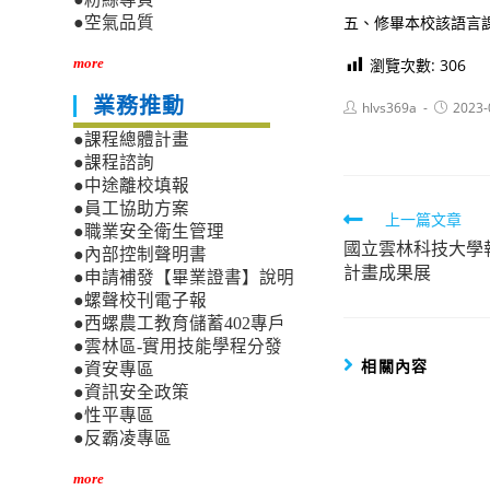
五、修畢本校該語言
●空氣品質
瀏覽次數:
306
more
業務推動
Post
Post
hlvs369a
2023-
author:
published
●課程總體計畫
●課程諮詢
●中途離校填報
●員工協助方案
Read
上一篇文章
●職業安全衛生管理
國立雲林科技大學
more
●內部控制聲明書
計畫成果展
●申請補發【畢業證書】說明
articles
●螺聲校刊電子報
●西螺農工教育儲蓄402專戶
●雲林區-實用技能學程分發
相關內容
●資安專區
●資訊安全政策
●性平專區
●反霸凌專區
more