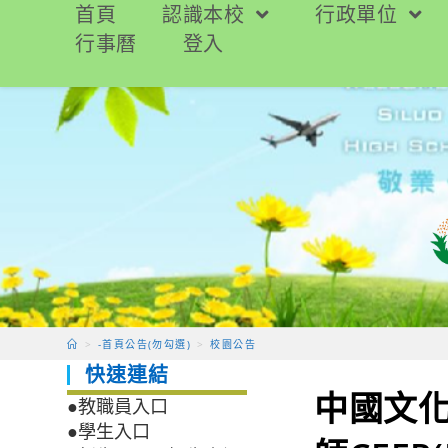
跳
首頁
認識本校
行政單位
轉
行事曆
登入
至
主
要
內
容
>
-首頁公告(勿勾選)
>
校園公告
快速連結
中國文
●教職員入口
●學生入口