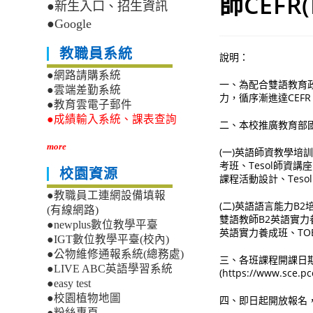
師CEFR
●新生入口、招生資訊
●Google
教職員系統
說明：
●網路請購系統
一、為配合雙語教育
●雲端差勤系統
力，循序漸進達CEFR
●教育雲電子郵件
●成績輸入系統、課表查詢
二、本校推廣教育部
more
(一)英語師資教學培訓
考班、Tesol師資
校園資源
課程活動設計、Tes
●教職員工連網設備填報
(二)英語語言能力B
(有線網路)
雙語教師B2英語實力
●newplus數位教學平臺
英語實力養成班、TOEI
●IGT數位教學平臺(校內)
●公物維修通報系統(總務處)
三、各班課程開課日
●LIVE ABC英語學習系統
(https://www.sce.pc
●easy test
●校園植物地圖
四、即日起開放報名，可
●粉絲專頁