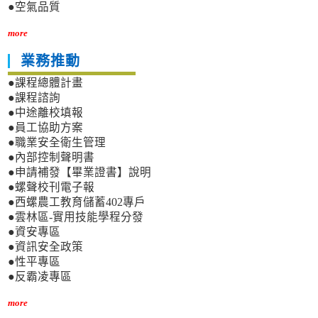
●空氣品質
more
業務推動
●課程總體計畫
●課程諮詢
●中途離校填報
●員工協助方案
●職業安全衛生管理
●內部控制聲明書
●申請補發【畢業證書】說明
●螺聲校刊電子報
●西螺農工教育儲蓄402專戶
●雲林區-實用技能學程分發
●資安專區
●資訊安全政策
●性平專區
●反霸凌專區
more