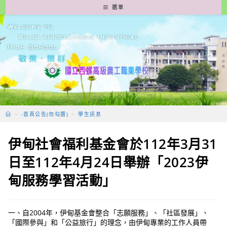
跳
選單
轉
至
主
要
內
容
>
-首頁公告(勿勾選)
>
學生訊息
伊甸社會福利基金會於112年3月31
日至112年4月24日舉辦「2023伊
甸服務學習活動」
一、自2004年，伊甸基金會整合「志願服務」、「社區發展」、
「國際參與」和「公益旅行」的理念，由伊甸專業的工作人員帶