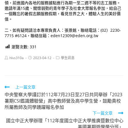
領，前進國內各地的服務據點進行為期一至二週不等的志工服務。
邀請年滿15歲、關懷弱勢的青年學子及社會大眾報名參加，給自己
一個難忘的暑假志願服務假期，看見世界之大，體驗人生的美好價
值。
二、如有疑問請洽本專案負責人：張景銘，聯絡電話：(02）2230-
7715 #6124，聯絡信箱：eden12309@eden.org.tw
瀏覽次數:
331
Post
Post
Post
hlvs310a
2023-04-12
學生訊息
author:
published:
category:
Read
上一篇文章
中央警察大學謹訂於112年7月23日至27日共同舉辦「2023
more
暑期CSI鑑識體驗營」高中教師營及高中學生營，鼓勵貴校
articles
所屬教師及同學踴躍報名參加
下一篇文章
國立中正大學辦理「112年度國立中正大學推廣暨數位中心
美國暑期遊學學分班」