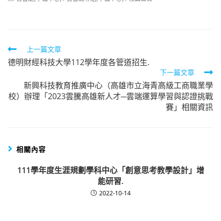
category:
Read
上一篇文章
德明財經科技大學112學年度各管道招生.
more
下一篇文章
articles
新興科技教育推廣中心（高雄市立海青高級工商職業學
校）辦理「2023雲騰高雄新人才─雲端運算學習與認證挑戰
賽」相關資訊
相關內容
111學年度生涯規劃學科中心「創意思考教學設計」增
能研習.
2022-10-14