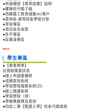
●申請補發【畢業證書】說明
●螺聲校刊電子報
●西螺農工教育儲蓄402專戶
●雲林區-實用技能學程分發
●資安專區
●資訊安全政策
●性平專區
●反霸凌專區
more
學生專區
●【畢業標準】
註冊組重要訊息
●線上申請重補修
●成績查詢系統
●學習歷程檔案系統(日)
●線上選課系統
●學習歷程（夜）
●學雜費繳費及查詢
●四技二專【甄選入學】校系代碼填寫