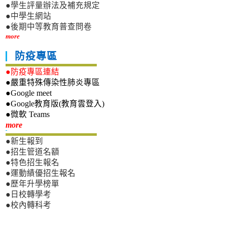
●學生評量辦法及補充規定
●中學生網站
●後期中等教育普查問卷
more
防疫專區
●防疫專區連結
●嚴重特殊傳染性肺炎專區
●Google meet
●Google教育版(教育雲登入)
●微軟 Teams
新生專區
more
●新生報到
●招生管道名額
●特色招生報名
●運動績優招生報名
●歷年升學榜單
●日校轉學考
●校內轉科考