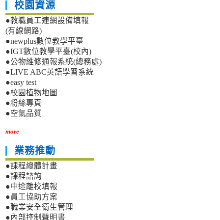
校園資源
●教職員工連網設備填報
(有線網路)
●newplus數位教學平臺
●IGT數位教學平臺(校內)
●公物維修通報系統(總務處)
●LIVE ABC英語學習系統
●easy test
●校園植物地圖
●粉絲專頁
●空氣品質
more
業務推動
●課程總體計畫
●課程諮詢
●中途離校填報
●員工協助方案
●職業安全衛生管理
●內部控制聲明書