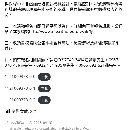
與過程中，自然而然培養對機械設計、電腦控制、程式邏輯分析等
領域的基礎原理和基本技術的認識。進而提前掌握智慧機器人的概
念。
二、本活動報名自即日起至額滿為止，詳細內容與報名訊息，請連
結至本系網站http://www.me.ntnu.edu.tw/查詢。
三、敬請貴校協助公告本研習營辦法、繳費流程及研習海報(如附
件)。
四、如有報名相關問題，請洽(02)7749-3494洽詢劉先生，0987-
370-456黃先生、0922-151-935巫先生、0905-692-521翁先生。
1121009373-0-0
下載
1121009373-0-1
下載
1121009373-0-2
下載
瀏覽次數:
221
Post
Post
hlvs503a
2023-04-10
author:
published:
Post
實習處(下載中心)
/
實習輔導組(下載中心)
/
校園公告