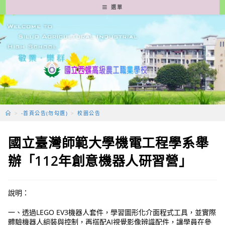
跳
選單
轉
至
主
要
內
容
>
-首頁公告(勿勾選)
>
校園公告
國立臺灣師範大學機電工程學系舉
辦「112年創意機器人研習營」
說明：
一、透過LEGO EV3機器人套件，學習圖形化介面程式工具，並實際
體驗機器人組裝與控制，再搭配AI視覺影像辨識配件，讓學員在參