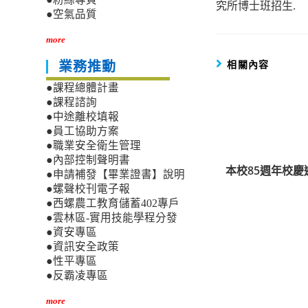
究所博士班招生.
articles
●空氣品質
more
相關內容
業務推動
●課程總體計畫
●課程諮詢
●中途離校填報
●員工協助方案
●職業安全衛生管理
●內部控制聲明書
本校85週年校慶
●申請補發【畢業證書】說明
●螺聲校刊電子報
●西螺農工教育儲蓄402專戶
●雲林區-實用技能學程分發
●資安專區
●資訊安全政策
●性平專區
●反霸凌專區
more