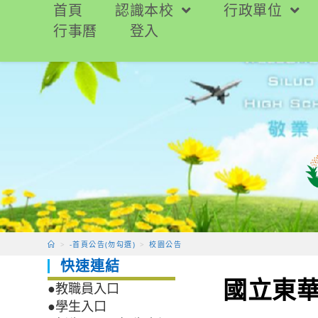
跳
首頁
認識本校
行政單位
轉
行事曆
登入
至
主
要
內
容
>
-首頁公告(勿勾選)
>
校園公告
快速連結
國立東華
●教職員入口
●學生入口