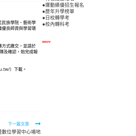
●運動績優招生報名
●歷年升學榜單
●日校轉學考
民民族學院、藝術學
●校內轉科考
備優良師資與學習環
more
傳方式繳交，並請於
資料上傳及確認，始完成報
.tw/）下載。
下一篇文章
暨數位學習中心場地