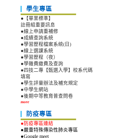
學生專區
●【畢業標準】
註冊組重要訊息
●線上申請重補修
●成績查詢系統
●學習歷程檔案系統(日)
●線上選課系統
●學習歷程（夜）
●學雜費繳費及查詢
●四技二專【甄選入學】校系代碼
填寫
●學生評量辦法及補充規定
●中學生網站
●後期中等教育普查問卷
more
防疫專區
●防疫專區連結
●嚴重特殊傳染性肺炎專區
●Google meet