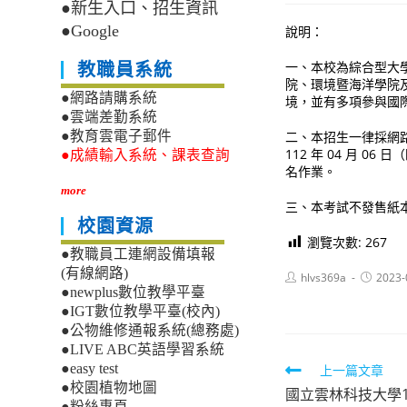
●新生入口、招生資訊
●Google
說明：
一、本校為綜合型大
教職員系統
院、環境暨海洋學院
●網路請購系統
境，並有多項參與國
●雲端差勤系統
二、本招生一律採網
●教育雲電子郵件
112 年 04 月 0
●成績輸入系統、課表查詢
名作業。
more
三、本考試不發售紙本簡
校園資源
瀏覽次數:
267
●教職員工連網設備填報
(有線網路)
Post
Post
hlvs369a
2023-
author:
published
●newplus數位教學平臺
●IGT數位教學平臺(校內)
●公物維修通報系統(總務處)
●LIVE ABC英語學習系統
Read
●easy test
上一篇文章
●校園植物地圖
國立雲林科技大學
more
●粉絲專頁