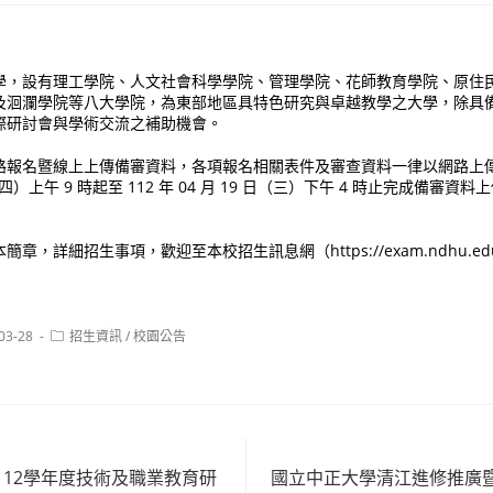
學，設有理工學院、人文社會科學學院、管理學院、花師教育學院、原住
及洄瀾學院等八大學院，為東部地區具特色研究與卓越教學之大學，除具
際研討會與學術交流之補助機會。
路報名暨線上上傳備審資料，各項報名相關表件及審查資料一律以網路上
6 日（四）上午 9 時起至 112 年 04 月 19 日（三）下午 4 時止完成備審
章，詳細招生事項，歡迎至本校招生訊息網（https://exam.ndhu.edu
Post
03-28
招生資訊
/
校園公告
:
category:
112學年度技術及職業教育研
國立中正大學清江進修推廣