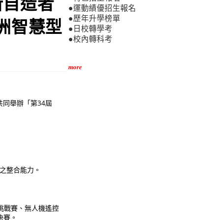
新自造者
●運動績優招生報名
●歷年升學榜單
亞洲智慧型
●日校轉學考
●校內轉科考
more
同舉辦「第34屆
人之整合能力。
挑戰賽、無人機遙控
決賽。