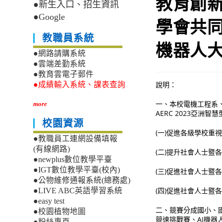
教育創
●新生入口、招生資訊
●Google
學會共同
教職員系統
機器人
●網路請購系統
●雲端差勤系統
●教育雲電子郵件
說明：
●成績輸入系統、課表查詢
一、本校電機工程系
more
AERC 2023亞洲
校園資源
(一)促進各級學校
●教職員工連網設備填報
(有線網路)
(二)提升社會人士
●newplus數位教學平臺
●IGT數位教學平臺(校內)
(三)促進社會人士暨
●公物維修通報系統(總務處)
(四)促進社會人士暨
●LIVE ABC英語學習系統
●easy test
二、競賽分成國小、
●校園植物地圖
競速挑戰賽、AI機
●粉絲專頁