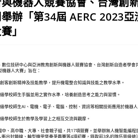
新與機器人競賽協會、台灣創
舉辦「第34屆 AERC 2023
大賽」
、數位技研中心與亞洲教育創新與機器人競賽協會、台灣創新自造者學會共
智慧型機器人大賽」旨在：
重視創客創新精神及技能教學，提升機電整合知識與技能之教學水準。
暨各級學校師生手腦並用之實作水準，培養創造思考之能力與習慣。
各級學校師生AI、電機、電子、電腦、控制、資訊等相關技術應用於機器
各級學校師生於教學及學習上之相互交流與觀摩。
國中、高中職、大專、社會親子組，共17項競賽，並舉辦無人機智能編程
器人衝出封鎖線、輪型機甲堡壘爭霸賽等4項初賽，錄取前3名的隊伍晉級總