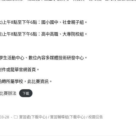
7日(六)上午8點至下午6點：國小國中、社會親子組。
8日(日)上午8點至下午6點：高中高職、大專院校組。
棟學生活動中心、數位內容多媒體技術研發中心。
附件或龍華官網首頁。
函轉所屬學校，此比賽資訊。
023比賽辦法
下載
Post
03-28
實習處(下載中心)
/
實習輔導組(下載中心)
/
校園公告
:
category: