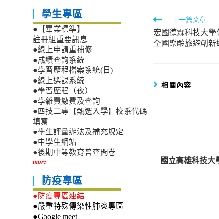
學生專區
Read
上一篇文章
●【畢業標準】
宏國德霖科技大學休
more
註冊組重要訊息
全國樂齡旅遊創新
articles
●線上申請重補修
●成績查詢系統
●學習歷程檔案系統(日)
●線上選課系統
相關內容
●學習歷程（夜）
●學雜費繳費及查詢
●四技二專【甄選入學】校系代碼
填寫
●學生評量辦法及補充規定
●中學生網站
●後期中等教育普查問卷
國立高雄科技大
more
防疫專區
●防疫專區連結
●嚴重特殊傳染性肺炎專區
●Google meet