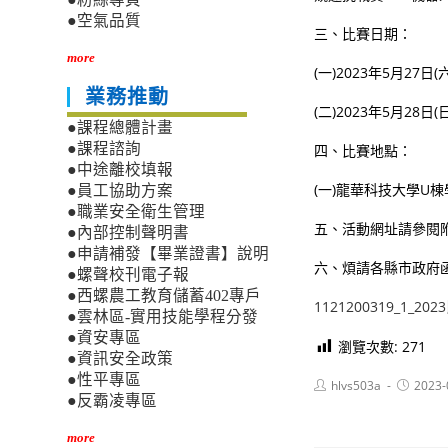
●空氣品質
三、比賽日期：
more
(一)2023年5月2
業務推動
(二)2023年5月2
●課程總體計畫
●課程諮詢
四、比賽地點：
●中途離校填報
(一)龍華科技大學U
●員工協助方案
●職業安全衛生管理
五、活動網址請參閱
●內部控制聲明書
●申請補發【畢業證書】說明
六、煩請各縣市政府
●螺聲校刊電子報
●西螺農工教育儲蓄402專戶
1121200319_1_2
●雲林區-實用技能學程分發
●資安專區
瀏覽次數:
271
●資訊安全政策
●性平專區
Post
Post
hlvs503a
2023-
author:
published
●反霸凌專區
more