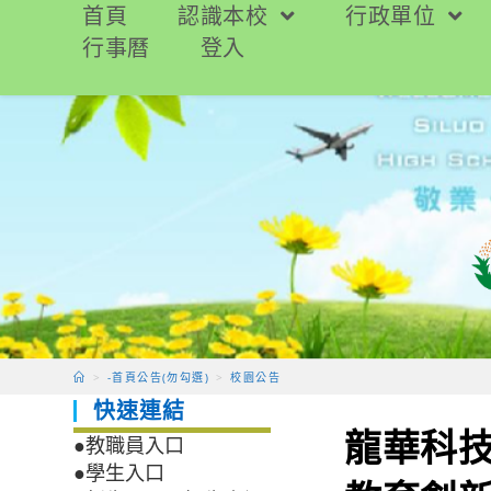
跳
首頁
認識本校
行政單位
轉
行事曆
登入
至
主
要
內
容
>
-首頁公告(勿勾選)
>
校園公告
快速連結
龍華科
●教職員入口
●學生入口