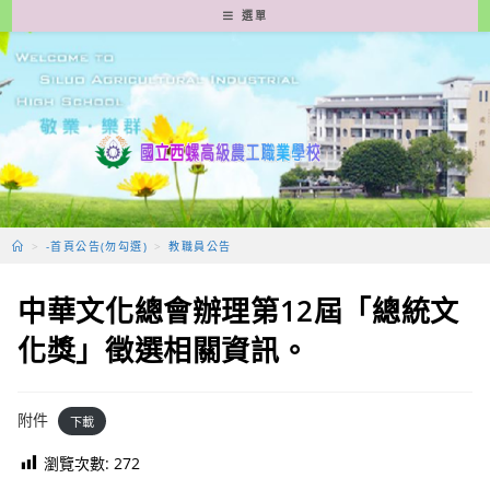
跳
選單
轉
至
主
要
內
容
>
-首頁公告(勿勾選)
>
教職員公告
中華文化總會辦理第12屆「總統文
化獎」徵選相關資訊。
附件
下載
瀏覽次數:
272