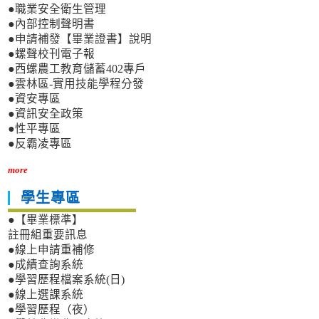
●職業安全衛生管理
●內部控制聲明書
●申請補發【畢業證書】說明
●螺聲校刊電子報
●西螺農工教育儲蓄402專戶
●雲林區-實用技能學程分發
●資安專區
●資訊安全政策
●性平專區
●反霸凌專區
more
學生專區
●【畢業標準】
註冊組重要訊息
●線上申請重補修
●成績查詢系統
●學習歷程檔案系統(日)
●線上選課系統
●學習歷程（夜）