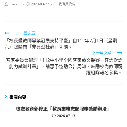
Post
Post
Post
hlvs203
2023-03-27
教職員公告
author:
published:
category:
Read
上一篇文章
「校長暨教師專業發展支持平臺」自112年7月1日（星期
more
六）起關閉「非典型社群」功能。
articles
下一篇文章
客家委員會辦理「112中小學全國客家藝文競賽－客語對話
能力試辦計畫」，請惠予協助公告周知，鼓勵校內教師踴
躍組隊報名參與。
相關內容
檢送教育部修正「教育業務志願服務獎勵辦法」
2026-07-13