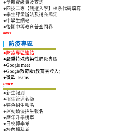
●學雜費繳費及查詢
●四技二專【甄選入學】校系代碼填寫
●學生評量辦法及補充規定
●中學生網站
●後期中等教育普查問卷
more
防疫專區
●防疫專區連結
●嚴重特殊傳染性肺炎專區
●Google meet
●Google教育版(教育雲登入)
●微軟 Teams
新生專區
more
●新生報到
●招生管道名額
●特色招生報名
●運動績優招生報名
●歷年升學榜單
●日校轉學考
●校內轉科考