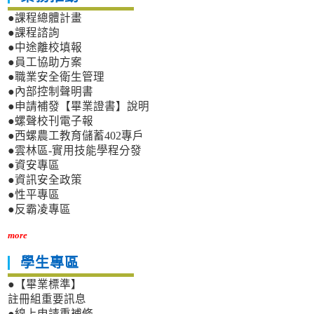
●課程總體計畫
●課程諮詢
●中途離校填報
●員工協助方案
●職業安全衛生管理
●內部控制聲明書
●申請補發【畢業證書】說明
●螺聲校刊電子報
●西螺農工教育儲蓄402專戶
●雲林區-實用技能學程分發
●資安專區
●資訊安全政策
●性平專區
●反霸凌專區
more
學生專區
●【畢業標準】
註冊組重要訊息
●線上申請重補修