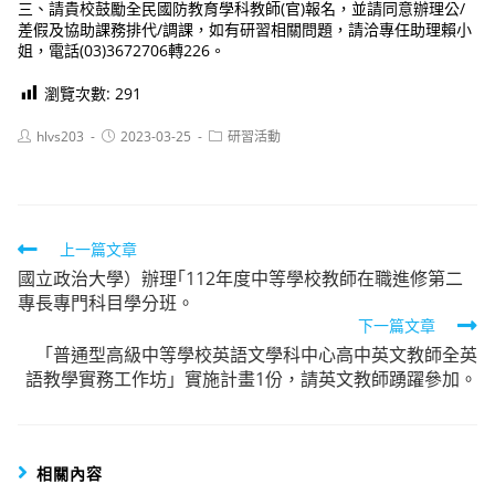
三、請貴校鼓勵全民國防教育學科教師(官)報名，並請同意辦理公/
差假及協助課務排代/調課，如有研習相關問題，請洽專任助理賴小
姐，電話(03)3672706轉226。
瀏覽次數:
291
Post
Post
Post
hlvs203
2023-03-25
研習活動
author:
published:
category:
Read
上一篇文章
國立政治大學）辦理｢112年度中等學校教師在職進修第二
more
專長專門科目學分班。
articles
下一篇文章
「普通型高級中等學校英語文學科中心高中英文教師全英
語教學實務工作坊」實施計畫1份，請英文教師踴躍參加。
相關內容