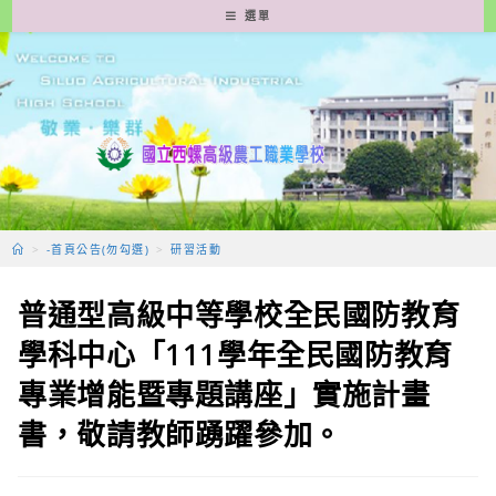
跳
選單
轉
至
主
要
內
容
>
-首頁公告(勿勾選)
>
研習活動
普通型高級中等學校全民國防教育
學科中心「111學年全民國防教育
專業增能暨專題講座」實施計畫
書，敬請教師踴躍參加。