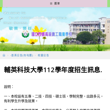
跳
選單
轉
至
主
要
內
容
>
-首頁公告(勿勾選)
>
校園公告
輔英科技大學112學年度招生訊息.
說明：
一、本校設有五專、二技、四技、碩士班，學制完整，出路多元，
有利學生升學及就業。