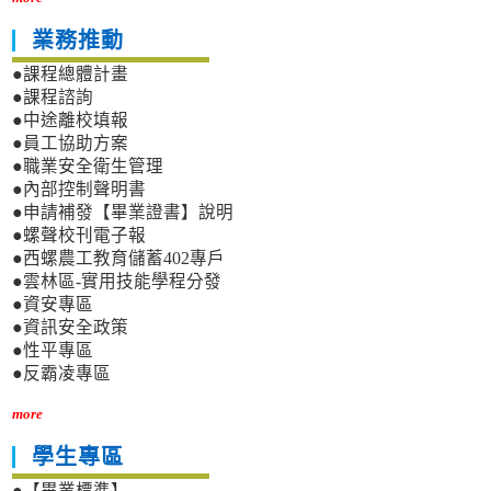
業務推動
●課程總體計畫
●課程諮詢
●中途離校填報
●員工協助方案
●職業安全衛生管理
●內部控制聲明書
●申請補發【畢業證書】說明
●螺聲校刊電子報
●西螺農工教育儲蓄402專戶
●雲林區-實用技能學程分發
●資安專區
●資訊安全政策
●性平專區
●反霸凌專區
more
學生專區
●【畢業標準】