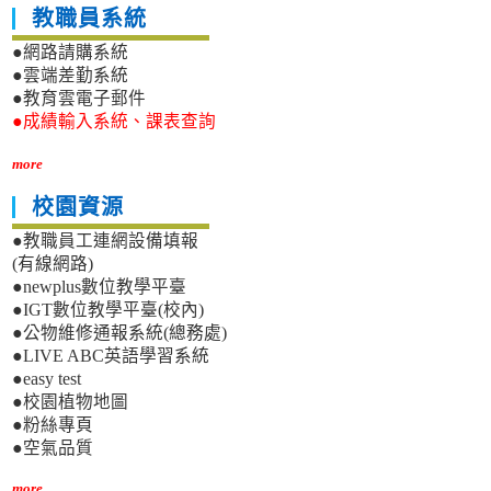
教職員系統
●網路請購系統
●雲端差勤系統
●教育雲電子郵件
●成績輸入系統、課表查詢
more
校園資源
●教職員工連網設備填報
(有線網路)
●newplus數位教學平臺
●IGT數位教學平臺(校內)
●公物維修通報系統(總務處)
●LIVE ABC英語學習系統
●easy test
●校園植物地圖
●粉絲專頁
●空氣品質
more