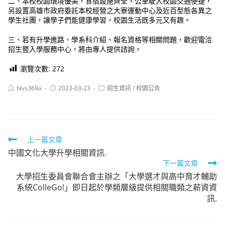
二、本校校園環境優美，食宿設施齊全，公車駛入校園交通便捷，
另設置高雄市政府委託本校經營之大寮運動中心及近百型態各異之
學生社團，讓學子們能健康學習，校園生活既多元又有趣。
三、若有升學進路、學系科介紹、報名資格等相關問題，歡迎電洽
招生暨入學服務中心，將由專人提供諮詢。
瀏覽次數:
272
Post
Post
Post
hlvs369a
2023-03-23
招生資訊
/
校園公告
author:
published:
category:
Read
上一篇文章
中國文化大學升學相關資訊.
more
下一篇文章
articles
大學招生委員會聯合會主辦之「大學選才與高中育才輔助
系統ColleGo!」即日起於學類層級提供相關職類之薪資資
訊.