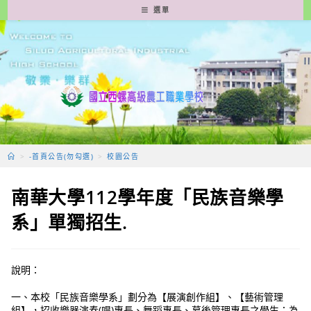
跳
選單
轉
至
主
要
內
容
>
-首頁公告(勿勾選)
>
校園公告
南華大學112學年度「民族音樂學
系」單獨招生.
說明：
一、本校「民族音樂學系」劃分為【展演創作組】、【藝術管理
組】，招收樂器演奏(唱)專長、舞蹈專長、幕後管理專長之學生；為