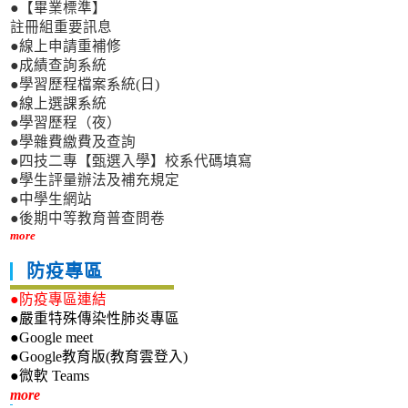
●【畢業標準】
註冊組重要訊息
●線上申請重補修
●成績查詢系統
●學習歷程檔案系統(日)
●線上選課系統
●學習歷程（夜）
●學雜費繳費及查詢
●四技二專【甄選入學】校系代碼填寫
●學生評量辦法及補充規定
●中學生網站
●後期中等教育普查問卷
more
防疫專區
●防疫專區連結
●嚴重特殊傳染性肺炎專區
●Google meet
●Google教育版(教育雲登入)
●微軟 Teams
新生專區
more