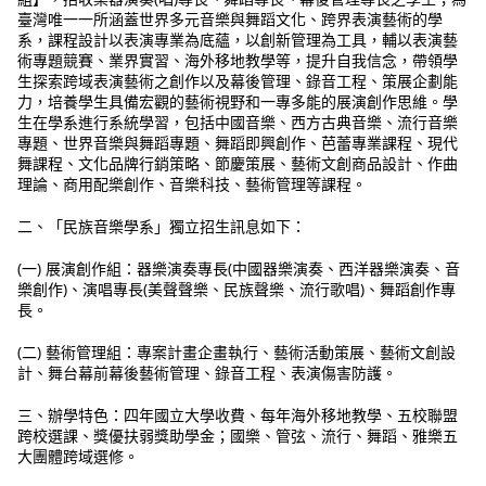
臺灣唯一一所涵蓋世界多元音樂與舞蹈文化、跨界表演藝術的學
系，課程設計以表演專業為底蘊，以創新管理為工具，輔以表演藝
術專題競賽、業界實習、海外移地教學等，提升自我信念，帶領學
生探索跨域表演藝術之創作以及幕後管理、錄音工程、策展企劃能
力，培養學生具備宏觀的藝術視野和一專多能的展演創作思維。學
生在學系進行系統學習，包括中國音樂、西方古典音樂、流行音樂
專題、世界音樂與舞蹈專題、舞蹈即興創作、芭蕾專業課程、現代
舞課程、文化品牌行銷策略、節慶策展、藝術文創商品設計、作曲
理論、商用配樂創作、音樂科技、藝術管理等課程。
二、「民族音樂學系」獨立招生訊息如下：
(一) 展演創作組：器樂演奏專長(中國器樂演奏、西洋器樂演奏、音
樂創作)、演唱專長(美聲聲樂、民族聲樂、流行歌唱)、舞蹈創作專
長。
(二) 藝術管理組：專案計畫企畫執行、藝術活動策展、藝術文創設
計、舞台幕前幕後藝術管理、錄音工程、表演傷害防護。
三、辦學特色：四年國立大學收費、每年海外移地教學、五校聯盟
跨校選課、獎優扶弱獎助學金；國樂、管弦、流行、舞蹈、雅樂五
大團體跨域選修。