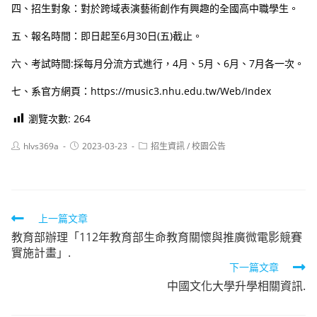
四、招生對象：對於跨域表演藝術創作有興趣的全國高中職學生。
五、報名時間：即日起至6月30日(五)截止。
六、考試時間:採每月分流方式進行，4月、5月、6月、7月各一次。
七、系官方網頁：https://music3.nhu.edu.tw/Web/Index
瀏覽次數:
264
Post
Post
Post
hlvs369a
2023-03-23
招生資訊
/
校園公告
author:
published:
category:
Read
上一篇文章
教育部辦理「112年教育部生命教育關懷與推廣微電影競賽
more
實施計畫」.
articles
下一篇文章
中國文化大學升學相關資訊.