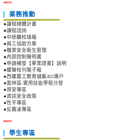
more
業務推動
●課程總體計畫
●課程諮詢
●中途離校填報
●員工協助方案
●職業安全衛生管理
●內部控制聲明書
●申請補發【畢業證書】說明
●螺聲校刊電子報
●西螺農工教育儲蓄402專戶
●雲林區-實用技能學程分發
●資安專區
●資訊安全政策
●性平專區
●反霸凌專區
more
學生專區