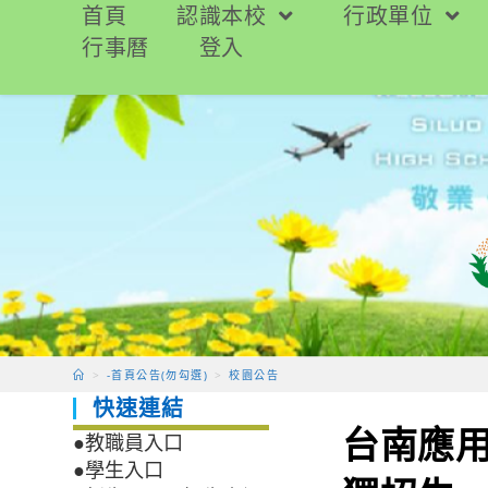
跳
首頁
認識本校
行政單位
轉
行事曆
登入
至
主
要
內
容
>
-首頁公告(勿勾選)
>
校園公告
快速連結
台南應用
●教職員入口
●學生入口