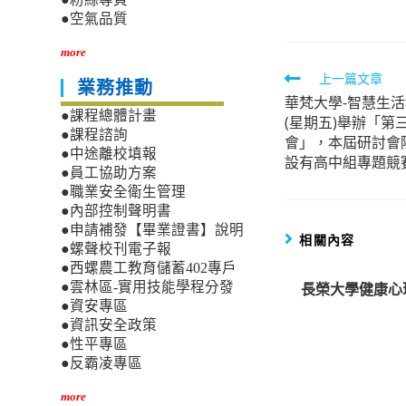
●空氣品質
more
Read
上一篇文章
業務推動
華梵大學-智慧生活
more
●課程總體計畫
(星期五)舉辦「
articles
●課程諮詢
會」，本屆研討會
●中途離校填報
設有高中組專題競
●員工協助方案
●職業安全衛生管理
●內部控制聲明書
●申請補發【畢業證書】說明
相關內容
●螺聲校刊電子報
●西螺農工教育儲蓄402專戶
長榮大學健康心
●雲林區-實用技能學程分發
●資安專區
●資訊安全政策
●性平專區
●反霸凌專區
more