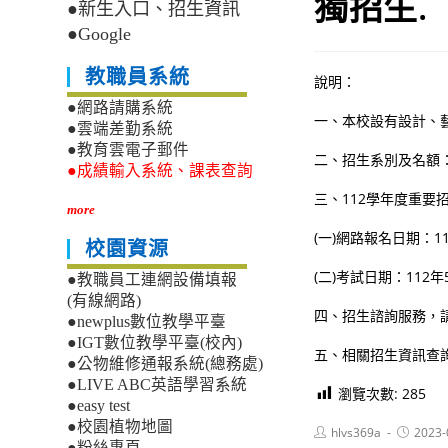
獨招生.
●新生入口、招生資訊
●Google
教職員系統
說明：
●網路請購系統
一、本校設有設計、藝
●雲端差勤系統
●教育雲電子郵件
二、招生系別及名額
●成績輸入系統、課表查詢
三、112學年度重要
more
(一)網路報名日期：1
校園資源
(二)考試日期：112年
●教職員工連網設備填報
(有線網路)
四、招生諮詢服務，請洽本
●newplus數位教學平臺
●IGT數位教學平臺(校內)
五、相關招生資訊查詢網址：h
●公物維修通報系統(總務處)
●LIVE ABC英語學習系統
瀏覽次數:
285
●easy test
●校園植物地圖
Post
Post
hlvs369a
2023-
author:
published
●粉絲專頁