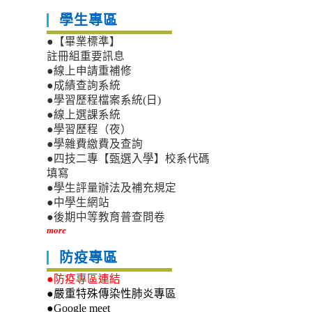
學生專區
●【畢業標準】
註冊組重要訊息
●線上申請重補修
●成績查詢系統
●學習歷程檔案系統(日)
●線上選課系統
●學習歷程（夜）
●學雜費繳費及查詢
●四技二專【甄選入學】校系代碼
填寫
●學生評量辦法及補充規定
●中學生網站
●後期中等教育普查問卷
more
防疫專區
●防疫專區連結
●嚴重特殊傳染性肺炎專區
●Google meet