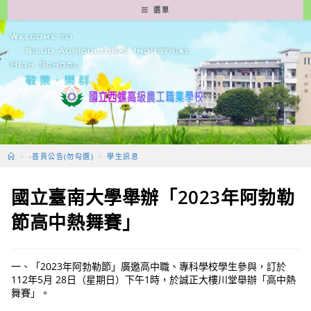
跳
選單
轉
至
主
要
內
容
>
-首頁公告(勿勾選)
>
學生訊息
國立臺南大學舉辦「2023年阿勃勒
節高中熱舞賽」
一、「2023年阿勃勒節」廣邀高中職、專科學校學生參與，訂於
112年5月 28日（星期日）下午1時，於誠正大樓川堂舉辦「高中熱
舞賽」。