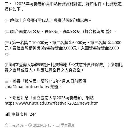
二、「2023年阿勃勒節高中熱舞賽實施計畫」詳如附件，比賽規定
摘述如下：
(一)各隊上台參賽4至12人，參賽時間6分鐘以內。
(二)舞台面寬7.6公尺、長6公尺、高0.9公尺（舞台視況調 整）。
(三) 第一名獎金10,000元，第二名獎金6,000元，第三名獎 金4,000
元，最佳團隊精神獎3隊每隊獎金3,000元，入圍獎每隊獎金2,000
元。
(四)國立臺南大學辦理是日比賽場地「公共意外責任保險」；參加比
賽之團體或個人，均應注意全程之人身安全。
三、參賽「報名表」請於112年4月30日前回傳
chia@mail.nutn.edu.tw 彙辦。
四、活動訊息「國立臺南大學2023阿勃勒節」網站
https://www.nutn.edu.tw/festival-2023/news.htm
瀏覽次數:
244
Post
Post
Post
hlvs310a
2023-03-15
學生訊息