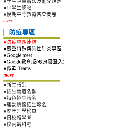
●學生評量辦法及補充規定
●中學生網站
●後期中等教育普查問卷
more
防疫專區
●防疫專區連結
●嚴重特殊傳染性肺炎專區
●Google meet
●Google教育版(教育雲登入)
●微軟 Teams
新生專區
more
●新生報到
●招生管道名額
●特色招生報名
●運動績優招生報名
●歷年升學榜單
●日校轉學考
●校內轉科考