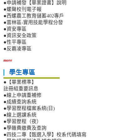
●申請補發【畢業證書】說明
●螺聲校刊電子報
●西螺農工教育儲蓄402專戶
●雲林區-實用技能學程分發
●資安專區
●資訊安全政策
●性平專區
●反霸凌專區
more
學生專區
●【畢業標準】
註冊組重要訊息
●線上申請重補修
●成績查詢系統
●學習歷程檔案系統(日)
●線上選課系統
●學習歷程（夜）
●學雜費繳費及查詢
●四技二專【甄選入學】校系代碼填寫