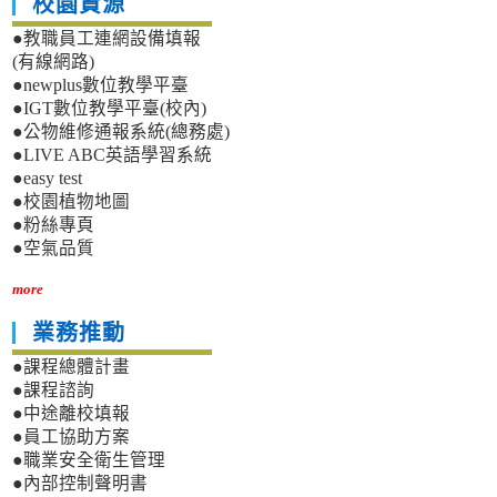
校園資源
●教職員工連網設備填報
(有線網路)
●newplus數位教學平臺
●IGT數位教學平臺(校內)
●公物維修通報系統(總務處)
●LIVE ABC英語學習系統
●easy test
●校園植物地圖
●粉絲專頁
●空氣品質
more
業務推動
●課程總體計畫
●課程諮詢
●中途離校填報
●員工協助方案
●職業安全衛生管理
●內部控制聲明書