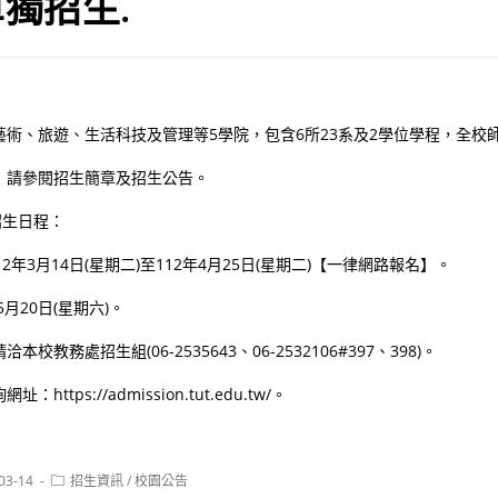
獨招生.
術、旅遊、生活科技及管理等5學院，包含6所23系及2學位學程，全校師生
：請參閱招生簡章及招生公告。
招生日程：
12年3月14日(星期二)至112年4月25日(星期二)【一律網路報名】。
5月20日(星期六)。
校教務處招生組(06-2535643、06-2532106#397、398)。
ttps://admission.tut.edu.tw/。
Post
03-14
招生資訊
/
校園公告
:
category: