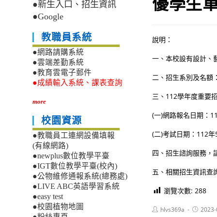
優學生單
●新生入口、招生資訊
●Google
教職員系統
說明：
●網路請購系統
一、本校設有設計、藝
●雲端差勤系統
●教育雲電子郵件
二、招生系別及名額
●成績輸入系統、課表查詢
三、112學年度重要
more
(一)網路報名日期：1
校園資源
(二)考試日期：112年
●教職員工連網設備填報
(有線網路)
四、招生諮詢服務，請洽本
●newplus數位教學平臺
●IGT數位教學平臺(校內)
五、相關招生資訊查詢網址：h
●公物維修通報系統(總務處)
●LIVE ABC英語學習系統
瀏覽次數:
288
●easy test
●校園植物地圖
Post
Post
hlvs369a
2023-
author:
published
●粉絲專頁