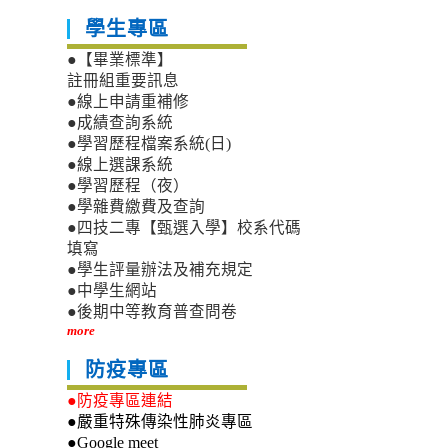
學生專區
●【畢業標準】
註冊組重要訊息
●線上申請重補修
●成績查詢系統
●學習歷程檔案系統(日)
●線上選課系統
●學習歷程（夜）
●學雜費繳費及查詢
●四技二專【甄選入學】校系代碼
填寫
●學生評量辦法及補充規定
●中學生網站
●後期中等教育普查問卷
more
防疫專區
●防疫專區連結
●嚴重特殊傳染性肺炎專區
●Google meet