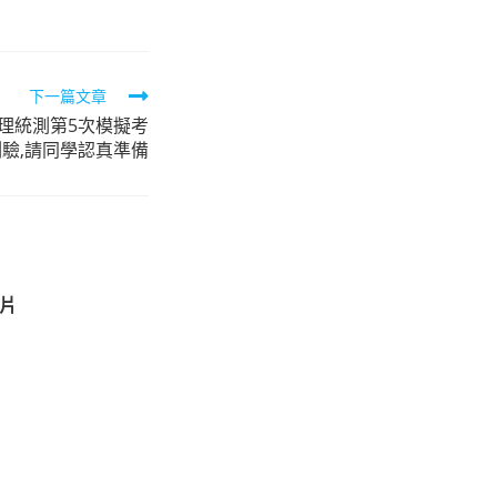
下一篇文章
二)辦理統測第5次模擬考
測驗,請同學認真準備
影片