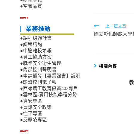
●空氣品質
more
Read
上一篇文章
業務推動
國立彰化師範大學1
more
●課程總體計畫
articles
●課程諮詢
●中途離校填報
●員工協助方案
●職業安全衛生管理
相關內容
●內部控制聲明書
●申請補發【畢業證書】說明
教
●螺聲校刊電子報
●西螺農工教育儲蓄402專戶
●雲林區-實用技能學程分發
●資安專區
●資訊安全政策
●性平專區
●反霸凌專區
more