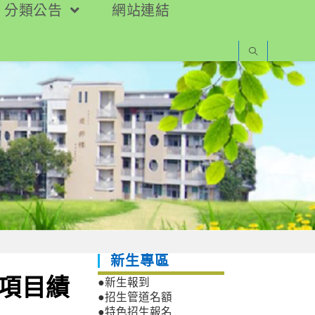
分類公告
網站連結
新生專區
動項目績
●新生報到
●招生管道名額
●特色招生報名