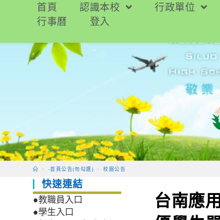
跳
首頁
認識本校
行政單位
轉
行事曆
登入
至
主
要
內
容
>
-首頁公告(勿勾選)
>
校園公告
快速連結
台南應用
●教職員入口
●學生入口