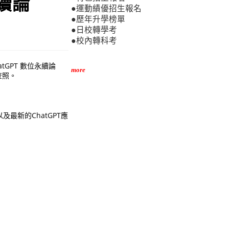
永續論
●運動績優招生報名
●歷年升學榜單
●日校轉學考
●校內轉科考
GPT 數位永續論
more
查照。
最新的ChatGPT應