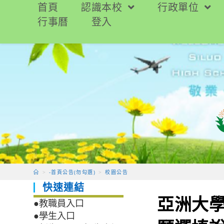
跳
首頁
認識本校
行政單位
轉
行事曆
登入
至
主
要
內
容
>
-首頁公告(勿勾選)
>
校園公告
快速連結
亞洲大
●教職員入口
●學生入口