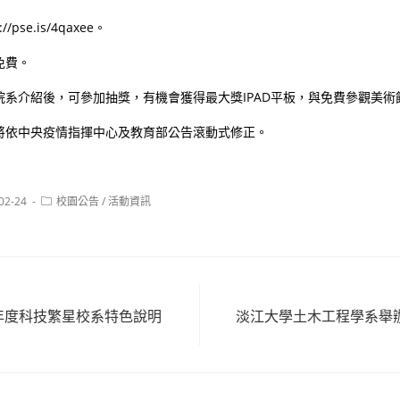
pse.is/4qaxee。
免費。
院系介紹後，可參加抽獎，有機會獲得最大獎IPAD平板，與免費參觀美術
將依中央疫情指揮中心及教育部公告滾動式修正。
Post
02-24
校園公告
/
活動資訊
:
category:
學年度科技繁星校系特色說明
淡江大學土木工程學系舉辦