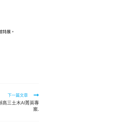
館特展。
下一篇文章
高三土木AI菁英專
案.