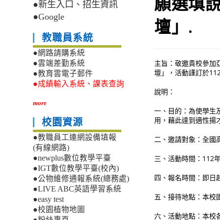
願選填說
●新生入口、招生資訊
●Google
壇」.
教職員系統
●網路請購系統
主旨：敬邀貴校參加亞
●雲端差勤系統
壇」，活動謹訂於11
●教育雲電子郵件
●成績輸入系統、課表查詢
說明：
more
一、目的：為使學生及
用，藉此達到適性揚
校園資源
●教職員工連網設備填報
二、邀請對象：全國
(有線網路)
三、活動時間：112年
●newplus數位教學平臺
●IGT數位教學平臺(校內)
四、報名時間：即日起
●公物維修通報系統(總務處)
●LIVE ABC英語學習系統
五、接待地點：本校國
●easy test
●校園植物地圖
六、活動地點：本校
●粉絲專頁