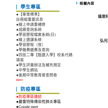
相關內容
學生專區
●【畢業標準】
遠東科
註冊組重要訊息
●線上申請重補修
●成績查詢系統
●學習歷程檔案系統(日)
●線上選課系統
弘光
●學習歷程（夜）
●學雜費繳費及查詢
●四技二專【甄選入學】校系代碼
填寫
●學生評量辦法及補充規定
●中學生網站
●後期中等教育普查問卷
more
防疫專區
●防疫專區連結
●嚴重特殊傳染性肺炎專區
●Google meet