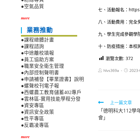
●空氣品質
七、活動報名：https://
more
八、活動費用：完全
業務推動
九、學生完成參觀學
●課程總體計畫
十、防疫措施：本校
●課程諮詢
●中途離校填報
瀏覽次數:
372
●員工協助方案
●職業安全衛生管理
Post
Post
hlvs369a
2023-
●內部控制聲明書
author:
published
●申請補發【畢業證書】說明
●螺聲校刊電子報
●西螺農工教育儲蓄402專戶
●雲林區-實用技能學程分發
Read
上一篇文章
●資安專區
「德明科大112
more
●資訊安全政策
會」
●性平專區
articles
●反霸凌專區
more