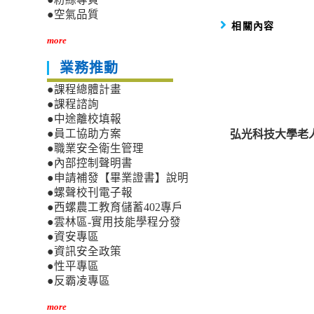
●空氣品質
相關內容
more
業務推動
●課程總體計畫
●課程諮詢
●中途離校填報
弘光科技大學老
●員工協助方案
●職業安全衛生管理
●內部控制聲明書
●申請補發【畢業證書】說明
●螺聲校刊電子報
●西螺農工教育儲蓄402專戶
●雲林區-實用技能學程分發
●資安專區
●資訊安全政策
●性平專區
●反霸凌專區
more