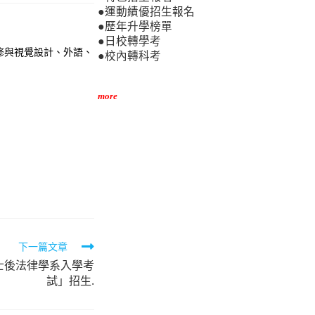
●運動績優招生報名
●歷年升學榜單
●日校轉學考
修與視覺設計、外語、
●校內轉科考
more
下一篇文章
士後法律學系入學考
試」招生.