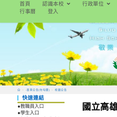
跳
首頁
認識本校
行政單位
轉
行事曆
登入
至
主
要
內
容
>
-首頁公告(勿勾選)
>
校園公告
快速連結
國立高雄
●教職員入口
●學生入口