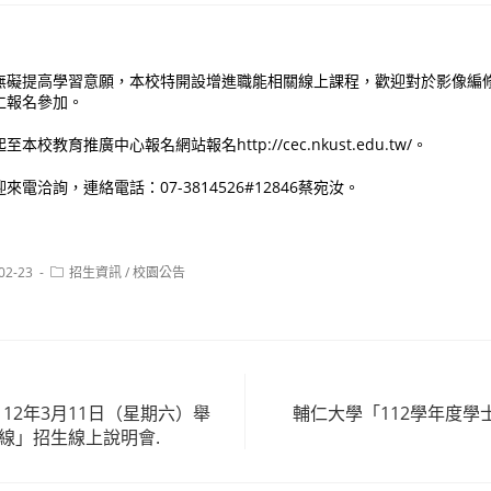
無礙提高學習意願，本校特開設增進職能相關線上課程，歡迎對於影像編
仁報名參加。
校教育推廣中心報名網站報名http://cec.nkust.edu.tw/。
電洽詢，連絡電話：07-3814526#12846蔡宛汝。
Post
02-23
招生資訊
/
校園公告
:
category:
12年3月11日（星期六）舉
輔仁大學「112學年度學
前線」招生線上說明會.