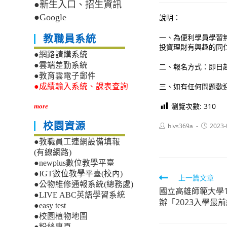
●新生入口、招生資訊
●Google
說明：
一、為便利學員學習
教職員系統
投資理財有興趣的同
●網路請購系統
●雲端差勤系統
二、報名方式：即日起至本
●教育雲電子郵件
三、如有任何問題歡迎來
●成績輸入系統、課表查詢
瀏覽次數:
310
more
校園資源
Post
Post
hlvs369a
2023-
author:
published
●教職員工連網設備填報
(有線網路)
●newplus數位教學平臺
●IGT數位教學平臺(校內)
Read
上一篇文章
●公物維修通報系統(總務處)
國立高雄師範大學1
more
●LIVE ABC英語學習系統
辦「2023入學最
articles
●easy test
●校園植物地圖
●粉絲專頁