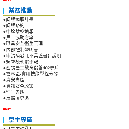
業務推動
●課程總體計畫
●課程諮詢
●中途離校填報
●員工協助方案
●職業安全衛生管理
●內部控制聲明書
●申請補發【畢業證書】說明
●螺聲校刊電子報
●西螺農工教育儲蓄402專戶
●雲林區-實用技能學程分發
●資安專區
●資訊安全政策
●性平專區
●反霸凌專區
more
學生專區
●【畢業標準】