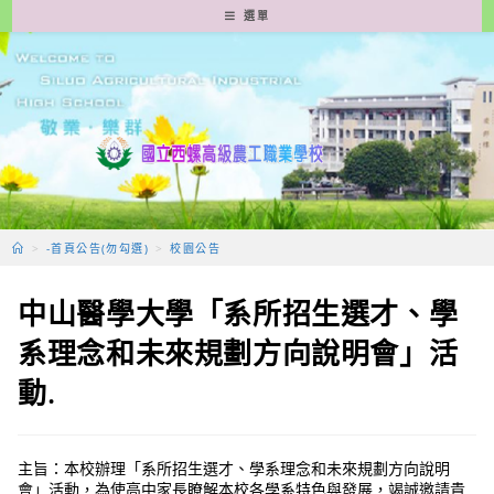
跳
選單
轉
至
主
要
內
容
>
-首頁公告(勿勾選)
>
校園公告
中山醫學大學「系所招生選才、學
系理念和未來規劃方向說明會」活
動.
主旨：本校辦理「系所招生選才、學系理念和未來規劃方向說明
會」活動，為使高中家長瞭解本校各學系特色與發展，竭誠邀請貴