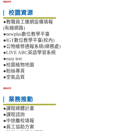
more
校園資源
●教職員工連網設備填報
(有線網路)
●newplus數位教學平臺
●IGT數位教學平臺(校內)
●公物維修通報系統(總務處)
●LIVE ABC英語學習系統
●easy test
●校園植物地圖
●粉絲專頁
●空氣品質
more
業務推動
●課程總體計畫
●課程諮詢
●中途離校填報
●員工協助方案