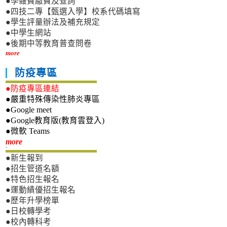
●學雜費繳費及查詢
●四技二專【甄選入學】校系代碼填寫
●學生評量辦法及補充規定
●中學生網站
●後期中等教育普查問卷
more
防疫專區
●防疫專區連結
●嚴重特殊傳染性肺炎專區
●Google meet
●Google教育版(教育雲登入)
●微軟 Teams
新生專區
more
●新生報到
●招生管道名額
●特色招生報名
●運動績優招生報名
●歷年升學榜單
●日校轉學考
●校內轉科考