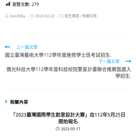
瀏覽次數:
279
Post
Post
Post
hlvs369a
2023-02-22
招生資訊
/
校園公告
author:
published:
category:
Read
上一篇文章
國立臺灣藝術大學112學年度進修學士班考試招生.
more
下一篇文章
articles
僑光科技大學112學年度科技校院繁星計畫聯合推薦甄選入
學招生.
相關內容
「2023臺灣國際學生創意設計大賽」自112年5月25日
開始報名
2023-05-17