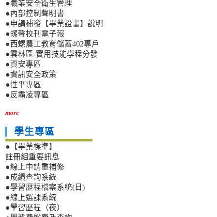
●職業安全衛生管理
●內部控制聲明書
●申請補發【畢業證書】說明
●螺聲校刊電子報
●西螺農工教育儲蓄402專戶
●雲林區-實用技能學程分發
●資安專區
●資訊安全政策
●性平專區
●反霸凌專區
more
學生專區
●【畢業標準】
註冊組重要訊息
●線上申請重補修
●成績查詢系統
●學習歷程檔案系統(日)
●線上選課系統
●學習歷程（夜）