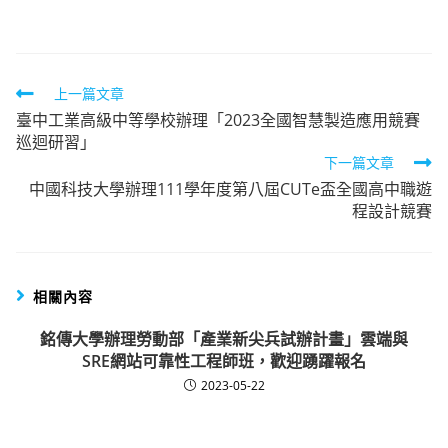
category:
Read
上一篇文章
臺中工業高級中等學校辦理「2023全國智慧製造應用競賽
more
巡迴研習」
articles
下一篇文章
中國科技大學辦理111學年度第八屆CUTe盃全國高中職遊
程設計競賽
相關內容
銘傳大學辦理勞動部「產業新尖兵試辦計畫」雲端與
SRE網站可靠性工程師班，歡迎踴躍報名
2023-05-22