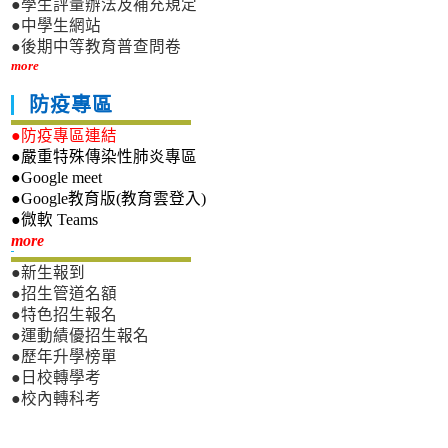
●學生評量辦法及補充規定
●中學生網站
●後期中等教育普查問卷
more
防疫專區
●防疫專區連結
●嚴重特殊傳染性肺炎專區
●Google meet
●Google教育版(教育雲登入)
●微軟 Teams
新生專區
more
●新生報到
●招生管道名額
●特色招生報名
●運動績優招生報名
●歷年升學榜單
●日校轉學考
●校內轉科考