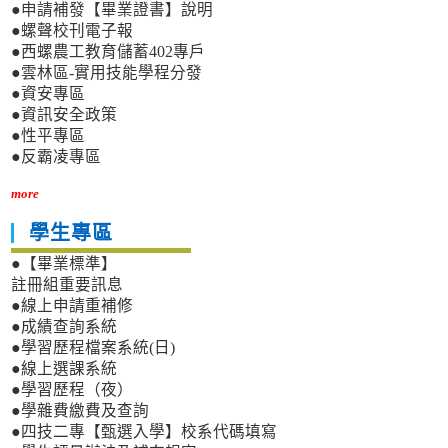
●申請補發【畢業證書】說明
●螺聲校刊電子報
●西螺農工教育儲蓄402專戶
●雲林區-實用技能學程分發
●資安專區
●資訊安全政策
●性平專區
●反霸凌專區
more
學生專區
●【畢業標準】
註冊組重要訊息
●線上申請重補修
●成績查詢系統
●學習歷程檔案系統(日)
●線上選課系統
●學習歷程（夜）
●學雜費繳費及查詢
●四技二專【甄選入學】校系代碼填寫