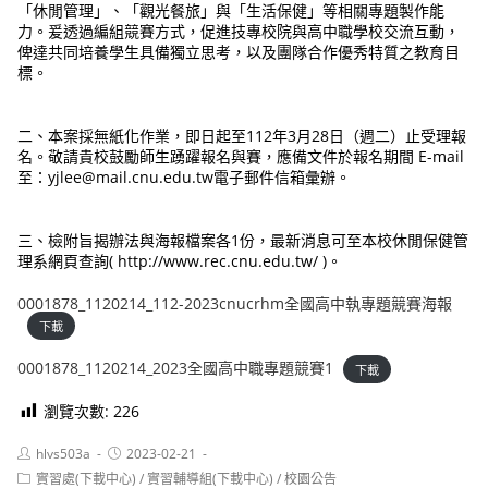
「休閒管理」、「觀光餐旅」與「生活保健」等相關專題製作能
力。爰透過編組競賽方式，促進技專校院與高中職學校交流互動，
俾達共同培養學生具備獨立思考，以及團隊合作優秀特質之教育目
標。
二、本案採無紙化作業，即日起至112年3月28日（週二）止受理報
名。敬請貴校鼓勵師生踴躍報名與賽，應備文件於報名期間 E-mail
至：yjlee@mail.cnu.edu.tw電子郵件信箱彙辦。
三、檢附旨揭辦法與海報檔案各1份，最新消息可至本校休閒保健管
理系網頁查詢( http://www.rec.cnu.edu.tw/ )。
0001878_1120214_112-2023cnucrhm全國高中執專題競賽海報
下載
0001878_1120214_2023全國高中職專題競賽1
下載
瀏覽次數:
226
Post
Post
hlvs503a
2023-02-21
author:
published:
Post
實習處(下載中心)
/
實習輔導組(下載中心)
/
校園公告