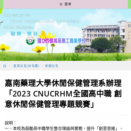
跳
選單
轉
至
主
要
內
容
>
-首頁公告(勿勾選)
>
校園公告
嘉南藥理大學休閒保健管理系辦理
「2023 CNUCRHM全國高中職 創
意休閒保健管理專題競賽」
說明：
一、本校為鼓勵高中職學生整合理論與實務，提升「創意思維」、