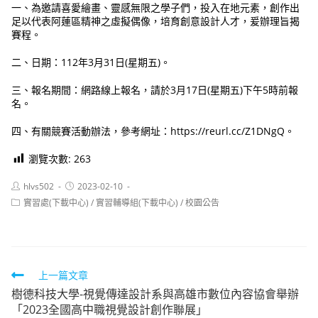
一、為邀請喜愛繪畫、靈感無限之學子們，投入在地元素，創作出
足以代表阿蓮區精神之虛擬偶像，培育創意設計人才，爰辦理旨揭
賽程。
二、日期：112年3月31日(星期五)。
三、報名期間：網路線上報名，請於3月17日(星期五)下午5時前報
名。
四、有關競賽活動辦法，參考網址：https://reurl.cc/Z1DNgQ。
瀏覽次數:
263
Post
Post
hlvs502
2023-02-10
author:
published:
Post
實習處(下載中心)
/
實習輔導組(下載中心)
/
校園公告
category:
Read
上一篇文章
樹德科技大學-視覺傳達設計系與高雄市數位內容協會舉辦
more
「2023全國高中職視覺設計創作聯展」
articles