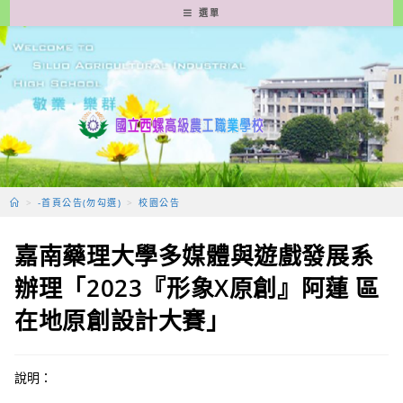
跳
選單
轉
至
主
要
內
容
>
-首頁公告(勿勾選)
>
校園公告
嘉南藥理大學多媒體與遊戲發展系
辦理「2023『形象X原創』阿蓮 區
在地原創設計大賽」
說明：