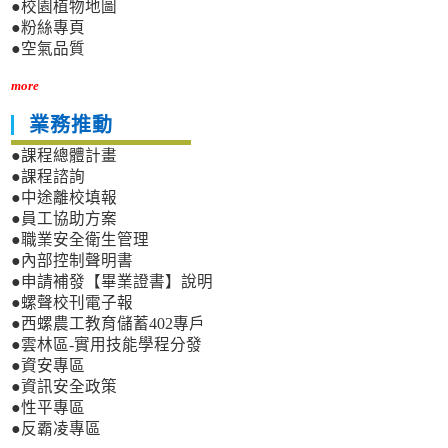
●校園植物地圖
●粉絲專頁
●空氣品質
more
業務推動
●課程總體計畫
●課程諮詢
●中途離校填報
●員工協助方案
●職業安全衛生管理
●內部控制聲明書
●申請補發【畢業證書】說明
●螺聲校刊電子報
●西螺農工教育儲蓄402專戶
●雲林區-實用技能學程分發
●資安專區
●資訊安全政策
●性平專區
●反霸凌專區