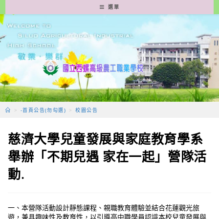
跳
選單
轉
至
主
要
內
容
>
-首頁公告(勿勾選)
>
校園公告
慈濟大學兒童發展與家庭教育學系
舉辦「不期兒遇 家在一起」營隊活
動.
一、本營隊活動設計靜態課程、親職教育體驗並結合花蓮觀光旅
遊，兼具趣味性及教育性，以引導高中職學員認識本校兒童發展與