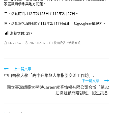
家庭教育學系與地方花蓮。
二、活動時間:112年2月25日至112年2月27日。
三、活動報名:即日起至112年2月17日截止，採google表單報名。
瀏覽次數:
297
Post
Post
Post
hlvs369a
2023-02-07
校園公告
/
活動資訊
author:
published:
category:
Read
上一篇文章
中山醫學大學「高中升學與大學指引交流工作坊」.
more
下一篇文章
articles
國立臺灣師範大學與Career就業情報有限公司合辦「第32
屆職涯顧問培訓班」招生訊息.