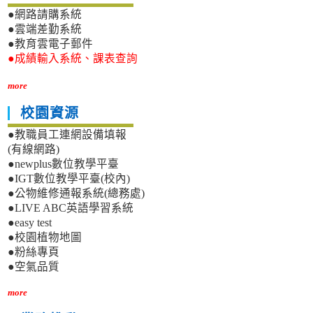
●網路請購系統
●雲端差勤系統
●教育雲電子郵件
●成績輸入系統、課表查詢
more
校園資源
●教職員工連網設備填報
(有線網路)
●newplus數位教學平臺
●IGT數位教學平臺(校內)
●公物維修通報系統(總務處)
●LIVE ABC英語學習系統
●easy test
●校園植物地圖
●粉絲專頁
●空氣品質
more