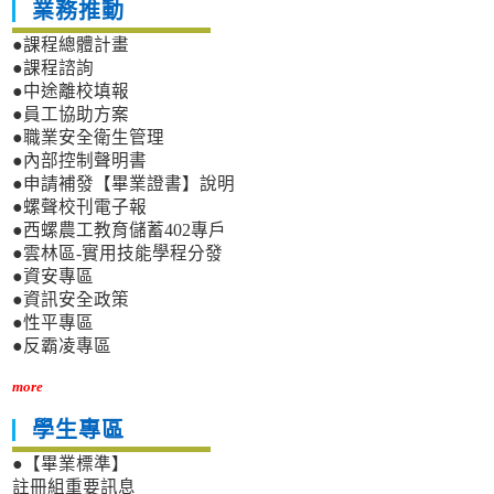
業務推動
●課程總體計畫
●課程諮詢
●中途離校填報
●員工協助方案
●職業安全衛生管理
●內部控制聲明書
●申請補發【畢業證書】說明
●螺聲校刊電子報
●西螺農工教育儲蓄402專戶
●雲林區-實用技能學程分發
●資安專區
●資訊安全政策
●性平專區
●反霸凌專區
more
學生專區
●【畢業標準】
註冊組重要訊息