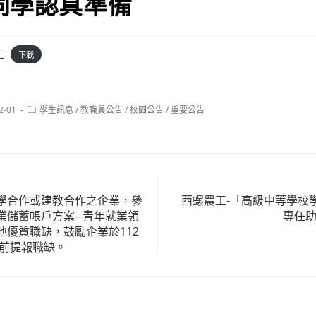
同學認真準備
工
下載
Post
2-01
學生訊息
/
教職員公告
/
校園公告
/
重要公告
category:
學合作或建教合作之企業，參
西螺農工-「高級中等學校
業儲蓄帳戶方案─青年就業領
專任助
地優質職缺，鼓勵企業於112
時前提報職缺。