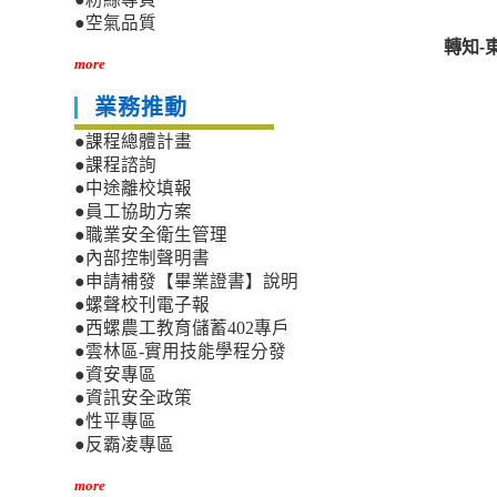
●空氣品質
轉知-
more
業務推動
●課程總體計畫
●課程諮詢
●中途離校填報
●員工協助方案
●職業安全衛生管理
●內部控制聲明書
●申請補發【畢業證書】說明
●螺聲校刊電子報
●西螺農工教育儲蓄402專戶
●雲林區-實用技能學程分發
●資安專區
●資訊安全政策
●性平專區
●反霸凌專區
more