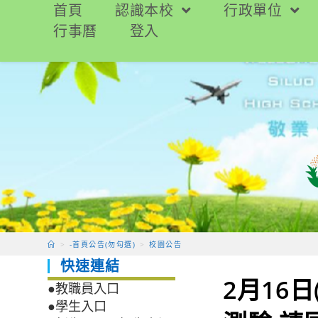
跳
首頁
認識本校
行政單位
轉
行事曆
登入
至
主
要
內
容
>
-首頁公告(勿勾選)
>
校園公告
快速連結
2月16日
●教職員入口
●學生入口