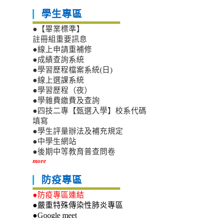
學生專區
●【畢業標準】
註冊組重要訊息
●線上申請重補修
●成績查詢系統
●學習歷程檔案系統(日)
●線上選課系統
●學習歷程（夜）
●學雜費繳費及查詢
●四技二專【甄選入學】校系代碼
填寫
●學生評量辦法及補充規定
●中學生網站
●後期中等教育普查問卷
more
防疫專區
●防疫專區連結
●嚴重特殊傳染性肺炎專區
●Google meet