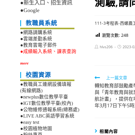
測驗,請
●新生入口、招生資訊
●Google
教職員系統
111-3考程表-西螺農
●網路請購系統
瀏覽次數:
248
●雲端差勤系統
●教育雲電子郵件
Post
Post
hlvs206
2023-0
author:
published:
●成績輸入系統、課表查詢
more
校園資源
Read
上一篇文章
●教職員工連網設備填報
轉知教育部鼓勵產
more
(有線網路)
與「青年教育與就
articles
●newplus數位教學平臺
航計畫」，提供在
●IGT數位教學平臺(校內)
年3月17日下午5
●公物維修通報系統(總務處)
●LIVE ABC英語學習系統
●easy test
●校園植物地圖
相關內容
●粉絲專頁