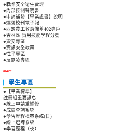
●職業安全衛生管理
●內部控制聲明書
●申請補發【畢業證書】說明
●螺聲校刊電子報
●西螺農工教育儲蓄402專戶
●雲林區-實用技能學程分發
●資安專區
●資訊安全政策
●性平專區
●反霸凌專區
more
學生專區
●【畢業標準】
註冊組重要訊息
●線上申請重補修
●成績查詢系統
●學習歷程檔案系統(日)
●線上選課系統
●學習歷程（夜）