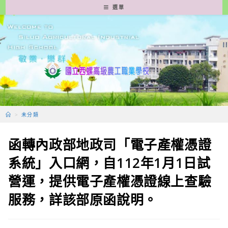
跳
選單
轉
至
主
要
內
容
>
未分類
函轉內政部地政司「電子產權憑證
系統」入口網，自112年1月1日試
營運，提供電子產權憑證線上查驗
服務，詳該部原函說明。