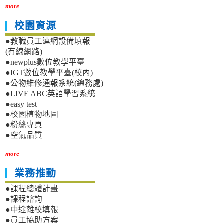
more
校園資源
●教職員工連網設備填報
(有線網路)
●newplus數位教學平臺
●IGT數位教學平臺(校內)
●公物維修通報系統(總務處)
●LIVE ABC英語學習系統
●easy test
●校園植物地圖
●粉絲專頁
●空氣品質
more
業務推動
●課程總體計畫
●課程諮詢
●中途離校填報
●員工協助方案