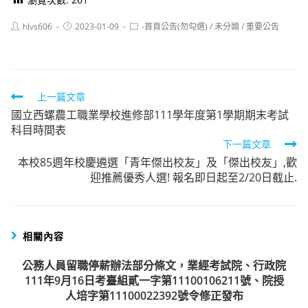
Post
Post
Post
hlvs606
2023-01-09
-首頁公告(勿勾選)
/
未分類
/
重要公告
author:
published:
category:
Read
上一篇文章
國立西螺農工職業學校進修部111學年度第1學期期末考試
more
科目時間表
articles
下一篇文章
本校85週年校慶遴選「青年傑出校友」及「傑出校友」,歡
迎推薦優秀人選! 報名即日起至2/20日截止.
相關內容
公務人員留職停薪辦法部分條文，業經考試院、行政院
111年9月16日考臺組貳一字第11100106211號、院授
人培字第11100022392號令修正發布