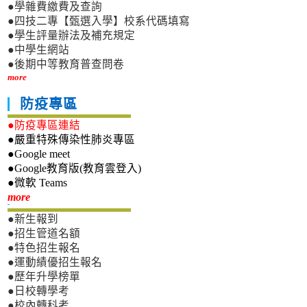
●學雜費繳費及查詢
●四技二專【甄選入學】校系代碼填寫
●學生評量辦法及補充規定
●中學生網站
●後期中等教育普查問卷
more
防疫專區
●防疫專區連結
●嚴重特殊傳染性肺炎專區
●Google meet
●Google教育版(教育雲登入)
●微軟 Teams
新生專區
more
●新生報到
●招生管道名額
●特色招生報名
●運動績優招生報名
●歷年升學榜單
●日校轉學考
●校內轉科考