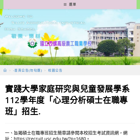
跳
選單
轉
至
主
要
內
容
>
-首頁公告(勿勾選)
>
校園公告
實踐大學家庭研究與兒童發展學系
112學年度「心理分析碩士在職專
班」招生.
一、旨揭碩士在職專班招生簡章請參閱本校招生考試資訊網，網
址：https://recruit.usc.edu.tw/?p=1680。