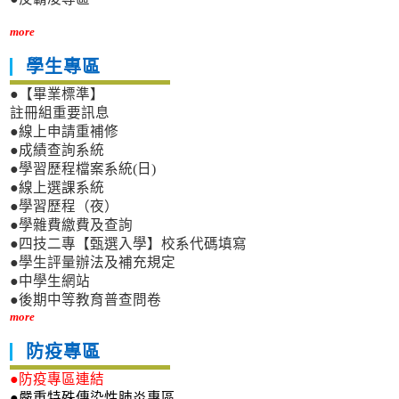
more
學生專區
●【畢業標準】
註冊組重要訊息
●線上申請重補修
●成績查詢系統
●學習歷程檔案系統(日)
●線上選課系統
●學習歷程（夜）
●學雜費繳費及查詢
●四技二專【甄選入學】校系代碼填寫
●學生評量辦法及補充規定
●中學生網站
●後期中等教育普查問卷
more
防疫專區
●防疫專區連結
●嚴重特殊傳染性肺炎專區