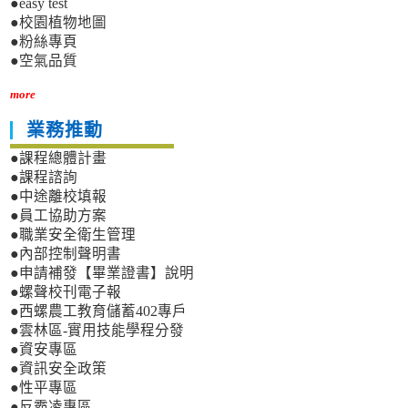
●easy test
●校園植物地圖
●粉絲專頁
●空氣品質
more
業務推動
●課程總體計畫
●課程諮詢
●中途離校填報
●員工協助方案
●職業安全衛生管理
●內部控制聲明書
●申請補發【畢業證書】說明
●螺聲校刊電子報
●西螺農工教育儲蓄402專戶
●雲林區-實用技能學程分發
●資安專區
●資訊安全政策
●性平專區
●反霸凌專區