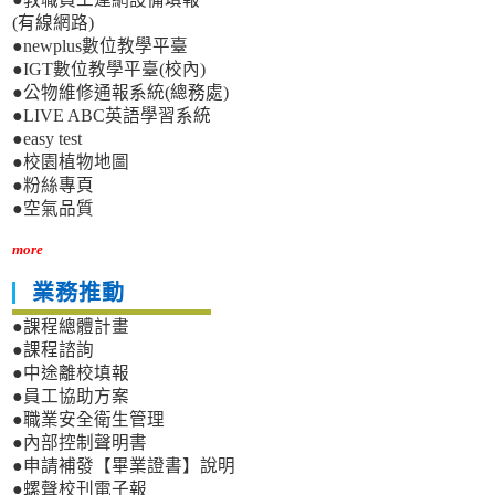
(有線網路)
●newplus數位教學平臺
●IGT數位教學平臺(校內)
●公物維修通報系統(總務處)
●LIVE ABC英語學習系統
●easy test
●校園植物地圖
●粉絲專頁
●空氣品質
more
業務推動
●課程總體計畫
●課程諮詢
●中途離校填報
●員工協助方案
●職業安全衛生管理
●內部控制聲明書
●申請補發【畢業證書】說明
●螺聲校刊電子報