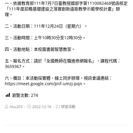
一、依據教育部111年7月7日臺教授國部字第1110082468號函核定
「111年度前瞻基礎建設之落實創新遠距教學示範學校計畫」辦
理。
二、活動日期：111年12月24日（星期六）。
三、活動時間：上午10時30分至12時30分。
四、活動地點：本校圖書館智慧教室。
五、報名方式：請於「全國教師在職進修網報名」，課程代碼：
3659367。
六、備註：本活動採實體、線上同步辦理，視訊會議連結：
https://meet.google.com/pnf-umzj-pqn。
瀏覽次數:
274
Post
Post
Post
hlvs203
2022-12-16
研習活動
author:
published:
category: