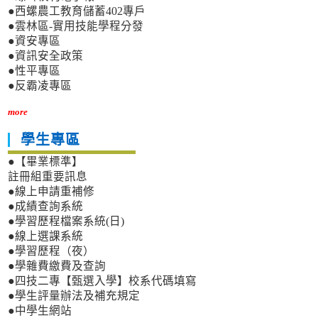
●西螺農工教育儲蓄402專戶
●雲林區-實用技能學程分發
●資安專區
●資訊安全政策
●性平專區
●反霸凌專區
more
學生專區
●【畢業標準】
註冊組重要訊息
●線上申請重補修
●成績查詢系統
●學習歷程檔案系統(日)
●線上選課系統
●學習歷程（夜）
●學雜費繳費及查詢
●四技二專【甄選入學】校系代碼填寫
●學生評量辦法及補充規定
●中學生網站