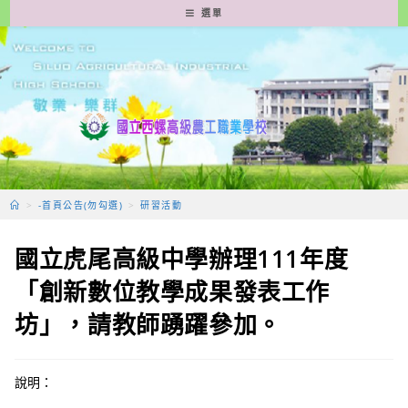
跳
選單
轉
至
主
要
內
容
>
-首頁公告(勿勾選)
>
研習活動
國立虎尾高級中學辦理111年度
「創新數位教學成果發表工作
坊」，請教師踴躍參加。
說明：