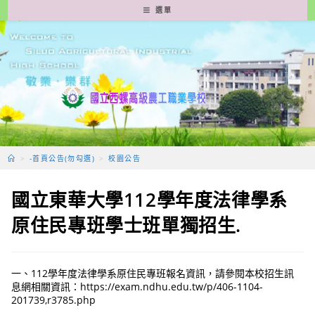
跳
選單
轉
至
主
要
內
容
>
-首頁公告(勿勾選)
>
校園公告
國立東華大學112學年度法律學系
原住民專班學士班單獨招生.
一、112學年度法律學系原住民專班報名資訊，請參閱本校招生訊
息網相關資訊：https://exam.ndhu.edu.tw/p/406-1104-
201739,r3785.php