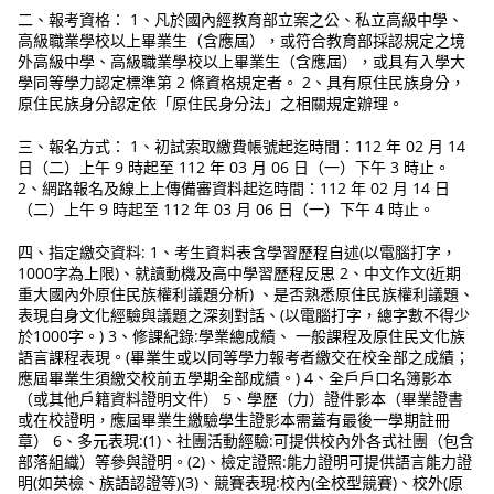
二、報考資格： 1、凡於國內經教育部立案之公、私立高級中學、
高級職業學校以上畢業生（含應屆），或符合教育部採認規定之境
外高級中學、高級職業學校以上畢業生（含應屆），或具有入學大
學同等學力認定標準第 2 條資格規定者。 2、具有原住民族身分，
原住民族身分認定依「原住民身分法」之相關規定辦理。
三、報名方式： 1、初試索取繳費帳號起迄時間：112 年 02 月 14
日（二）上午 9 時起至 112 年 03 月 06 日（一）下午 3 時止。
2、網路報名及線上上傳備審資料起迄時間：112 年 02 月 14 日
（二）上午 9 時起至 112 年 03 月 06 日（一）下午 4 時止。
四、指定繳交資料: 1、考生資料表含學習歷程自述(以電腦打字，
1000字為上限)、就讀動機及高中學習歷程反思 2、中文作文(近期
重大國內外原住民族權利議題分析) 、是否熟悉原住民族權利議題、
表現自身文化經驗與議題之深刻對話、(以電腦打字，總字數不得少
於1000字。) 3、修課紀錄:學業總成績、 一般課程及原住民文化族
語言課程表現。(畢業生或以同等學力報考者繳交在校全部之成績；
應屆畢業生須繳交校前五學期全部成績。) 4、全戶戶口名簿影本
（或其他戶籍資料證明文件） 5、學歷（力）證件影本（畢業證書
或在校證明，應屆畢業生繳驗學生證影本需蓋有最後一學期註冊
章） 6、多元表現:(1)、社團活動經驗:可提供校內外各式社團（包含
部落組織）等參與證明。(2)、檢定證照:能力證明可提供語言能力證
明(如英檢、族語認證等)(3)、競賽表現:校內(全校型競賽)、校外(原