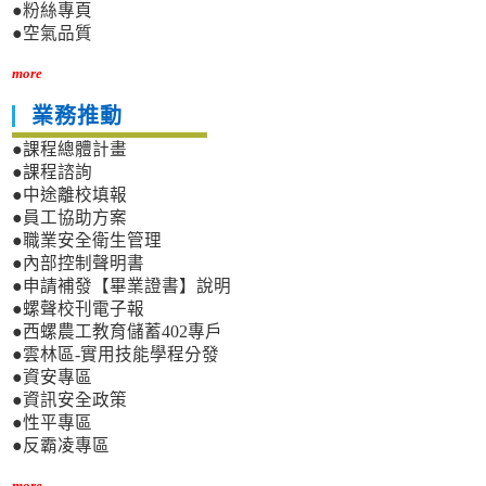
●粉絲專頁
●空氣品質
more
業務推動
●課程總體計畫
●課程諮詢
●中途離校填報
●員工協助方案
●職業安全衛生管理
●內部控制聲明書
●申請補發【畢業證書】說明
●螺聲校刊電子報
●西螺農工教育儲蓄402專戶
●雲林區-實用技能學程分發
●資安專區
●資訊安全政策
●性平專區
●反霸凌專區
more