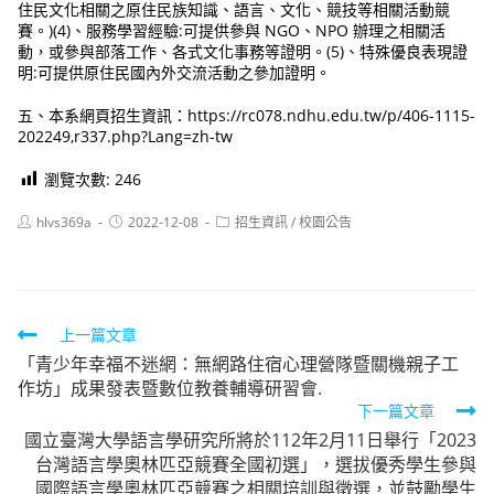
住民文化相關之原住民族知識、語言、文化、競技等相關活動競
賽。)(4)、服務學習經驗:可提供參與 NGO、NPO 辦理之相關活
動，或參與部落工作、各式文化事務等證明。(5)、特殊優良表現證
明:可提供原住民國內外交流活動之參加證明。
五、本系網頁招生資訊：https://rc078.ndhu.edu.tw/p/406-1115-
202249,r337.php?Lang=zh-tw
瀏覽次數:
246
Post
Post
Post
hlvs369a
2022-12-08
招生資訊
/
校園公告
author:
published:
category:
Read
上一篇文章
「青少年幸福不迷網：無網路住宿心理營隊暨關機親子工
more
作坊」成果發表暨數位教養輔導研習會.
articles
下一篇文章
國立臺灣大學語言學研究所將於112年2月11日舉行「2023
台灣語言學奧林匹亞競賽全國初選」，選拔優秀學生參與
國際語言學奧林匹亞競賽之相關培訓與徵選，並鼓勵學生