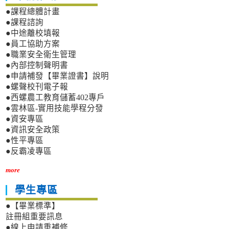
●課程總體計畫
●課程諮詢
●中途離校填報
●員工協助方案
●職業安全衛生管理
●內部控制聲明書
●申請補發【畢業證書】說明
●螺聲校刊電子報
●西螺農工教育儲蓄402專戶
●雲林區-實用技能學程分發
●資安專區
●資訊安全政策
●性平專區
●反霸凌專區
more
學生專區
●【畢業標準】
註冊組重要訊息
●線上申請重補修