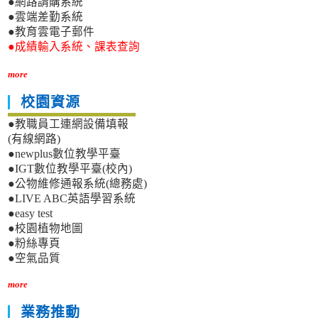
●網路請購系統
●雲端差勤系統
●教育雲電子郵件
●成績輸入系統、課表查詢
more
校園資源
●教職員工連網設備填報
(有線網路)
●newplus數位教學平臺
●IGT數位教學平臺(校內)
●公物維修通報系統(總務處)
●LIVE ABC英語學習系統
●easy test
●校園植物地圖
●粉絲專頁
●空氣品質
more
業務推動