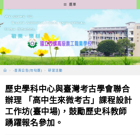
跳
選單
轉
至
主
要
內
容
>
-首頁公告(勿勾選)
>
研習活動
歷史學科中心與臺灣考古學會聯合
辦理 「高中生來微考古」課程設計
工作坊(臺中場)，鼓勵歷史科教師
踴躍報名參加。