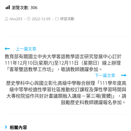
瀏覽次數:
306
Post
Post
Post
hlvs203
2022-12-05
研習活動
author:
published:
category:
Read
上一篇文章
教育部有關國立中央大學客語教學語言研究發展中心訂於
more
111年12月10日(星期六)至12月11日（星期日）線上辦理
articles
「客華雙語教學工作坊」，敬請教師踴躍參加。
下一篇文章
歷史學科中心與國立彰化高級中學聯合辦理「111學年度高
級中等學校適性學習社區推動校訂課程及彈性學習時間與
大專校院協作共好計畫議題融入講座－第三場(實體)」，請
鼓勵歷史科教師踴躍報名參加。
相關內容