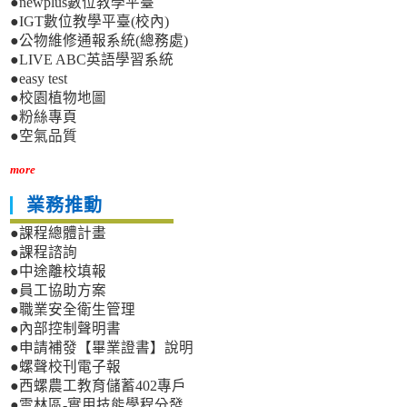
●newplus數位教學平臺
●IGT數位教學平臺(校內)
●公物維修通報系統(總務處)
●LIVE ABC英語學習系統
●easy test
●校園植物地圖
●粉絲專頁
●空氣品質
more
業務推動
●課程總體計畫
●課程諮詢
●中途離校填報
●員工協助方案
●職業安全衛生管理
●內部控制聲明書
●申請補發【畢業證書】說明
●螺聲校刊電子報
●西螺農工教育儲蓄402專戶
●雲林區-實用技能學程分發