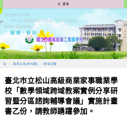
跳
選單
轉
至
主
要
內
容
>
-首頁公告(勿勾選)
>
研習活動
臺北市立松山高級商業家事職業學
校「數學領域跨域教案實例分享研
習暨分區諮詢輔導會議」實施計畫
書乙份，請教師踴躍參加。