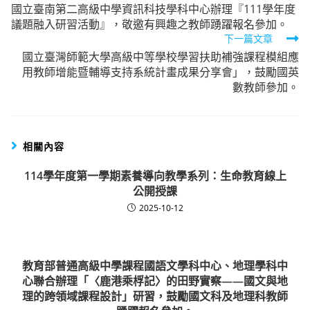
國立臺南第二高級中學資訊科技學科中心辦理『111學年度
more
議題融入研習活動』，敬邀有興趣之教師踴躍報名參加。
articles
下一篇文章
國立臺灣師範大學高級中等學校學習扶助補強課程模組應
用教師增能暨輔導支持系統計畫成果分享會」，鼓勵國英
數教師參加。
相關內容
114學年度第一學期素養導向教學系列：生命教育線上
公開授課
2025-10-12
教育部普通高級中學課程國語文學科中心、地理學科中
心聯合辦理「〈鹿港乘桴記〉的田野實察——國文與地
理的跨領域課程設計」研習，鼓勵國文科及地理科教師