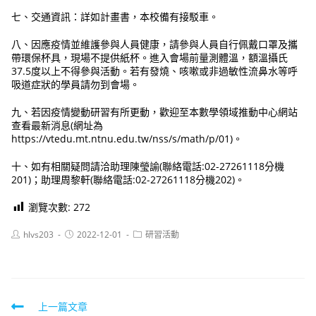
七、交通資訊：詳如計畫書，本校備有接駁車。
八、因應疫情並維護參與人員健康，請參與人員自行佩戴口罩及攜
帶環保杯具，現場不提供紙杯。進入會場前量測體溫，額溫攝氏
37.5度以上不得參與活動。若有發燒、咳嗽或非過敏性流鼻水等呼
吸道症狀的學員請勿到會場。
九、若因疫情變動研習有所更動，歡迎至本數學領域推動中心網站
查看最新消息(網址為
https://vtedu.mt.ntnu.edu.tw/nss/s/math/p/01)。
十、如有相關疑問請洽助理陳瑩諭(聯絡電話:02-27261118分機
201)；助理周黎軒(聯絡電話:02-27261118分機202)。
瀏覽次數:
272
Post
Post
Post
hlvs203
2022-12-01
研習活動
author:
published:
category:
Read
上一篇文章