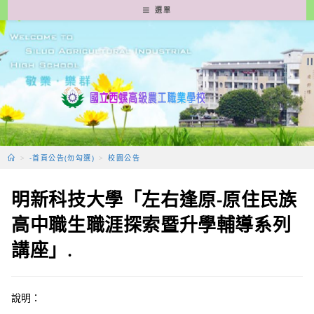
跳
選單
轉
至
主
要
內
容
>
-首頁公告(勿勾選)
>
校園公告
明新科技大學「左右逢原-原住民族
高中職生職涯探索暨升學輔導系列
講座」.
說明：