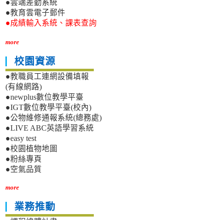
●雲端差勤系統
●教育雲電子郵件
●成績輸入系統、課表查詢
more
校園資源
●教職員工連網設備填報
(有線網路)
●newplus數位教學平臺
●IGT數位教學平臺(校內)
●公物維修通報系統(總務處)
●LIVE ABC英語學習系統
●easy test
●校園植物地圖
●粉絲專頁
●空氣品質
more
業務推動