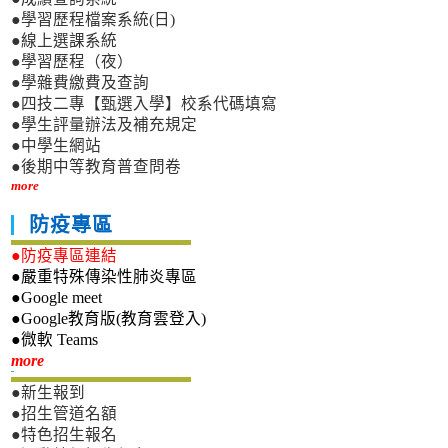
●學習歷程檔案系統(日)
●線上選課系統
●學習歷程（夜）
●學雜費繳費及查詢
●四技二專【甄選入學】校系代碼填寫
●學生評量辦法及補充規定
●中學生網站
●後期中等教育普查問卷
more
防疫專區
●防疫專區連結
●嚴重特殊傳染性肺炎專區
●Google meet
●Google教育版(教育雲登入)
●微軟 Teams
新生專區
more
●新生報到
●招生管道名額
●特色招生報名