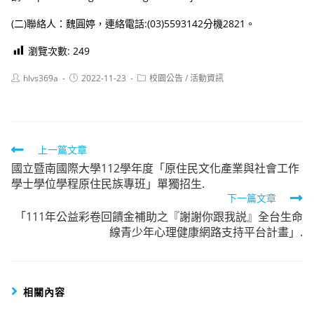
(二)聯絡人：魏圓婷，連絡電話:(03)5593142分機2821。
瀏覽次數:
249
Post
Post
Post
hlvs369a
2022-11-23
校園公告
/
活動資訊
author:
published:
category:
Read
上一篇文章
國立暨南國際大學112學年度「原住民文化產業與社會工作
more
學士學位學程原住民族專班」單獨招生.
articles
下一篇文章
「111年公益彩卷回饋金補助之『謝謝你跟我説』全台生命
線青少年心理健康網路支持平台計畫」.
相關內容