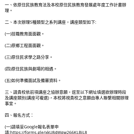
一、依原住民族教育法及本校原住民族教育發展處年度工作計畫辦
理。
二、本次辦理5種類型之系列講座，講座類型如下:
(一)技職教育面面觀。
(二)原鄉工程面面觀。
(三)原住民求學之路分享。
(四)原住民族與劇場的相遇。
(五)如何準備面試及備審資料。
三、請貴校依前項講座之協辦意願，逕至以下網址填選欲辦理時段
及講座類別(講座可複選)，本校將視貴校之意願由專人聯繫相關辦理
事宜。
四、報名方式：
(一)請填妥Google報名表單申
請:https://forms.gle/xkU84Wgw266KLBjL8