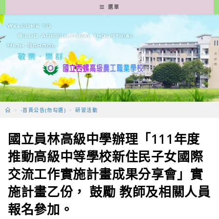
跳
選單
轉
至
主
要
內
容
>
-首頁公告(勿勾選)
>
研習活動
國立員林高級中學辦理「111年度
推動高級中等學校新住民子女國際
交流工作實施計畫成果分享會」實
施計畫乙份， 鼓勵 教師及相關人員
報名參加。