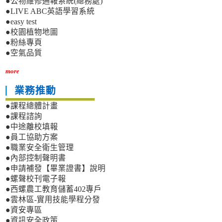
●公物維修通報系統(總務處)
●LIVE ABC英語學習系統
●easy test
●校園植物地圖
●粉絲專頁
●空氣品質
more
業務推動
●課程總體計畫
●課程諮詢
●中途離校填報
●員工協助方案
●職業安全衛生管理
●內部控制聲明書
●申請補發【畢業證書】說明
●螺聲校刊電子報
●西螺農工教育儲蓄402專戶
●雲林區-實用技能學程分發
●資安專區
●資訊安全政策