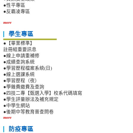
●性平專區
●反霸凌專區
more
學生專區
●【畢業標準】
註冊組重要訊息
●線上申請重補修
●成績查詢系統
●學習歷程檔案系統(日)
●線上選課系統
●學習歷程（夜）
●學雜費繳費及查詢
●四技二專【甄選入學】校系代碼填寫
●學生評量辦法及補充規定
●中學生網站
●後期中等教育普查問卷
more
防疫專區