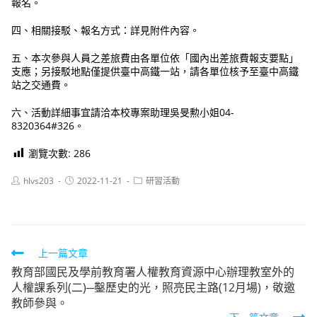
報名。
四、相關接駁、報名方式：詳見附件內容。
五、本次參與人員之差旅費由各單位依「國內出差旅費報支要點」
支應；另接駁地點僅提供臺中高鐵一站，請各單位核予至臺中高鐵
站之交通費。
六、活動詳細事宜請洽本校專案助理吳旻勲小姐04-
8320364#326。
瀏覽次數:
286
Post
Post
Post
hlvs203
2022-11-21
研習活動
author:
published:
category:
Read
上一篇文章
教育部國民及學前教育署人權教育資源中心辦理教室外的
more
人權課系列(二)─鑿歷史的光，照亮民主路(12月場)，敬邀
articles
教師參與。