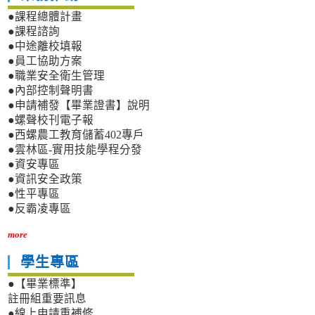
●課程總體計畫
●課程諮詢
●中途離校填報
●員工協助方案
●職業安全衛生管理
●內部控制聲明書
●申請補發【畢業證書】說明
●螺聲校刊電子報
●西螺農工教育儲蓄402專戶
●雲林區-實用技能學程分發
●資安專區
●資訊安全政策
●性平專區
●反霸凌專區
more
學生專區
●【畢業標準】
註冊組重要訊息
●線上申請重補修