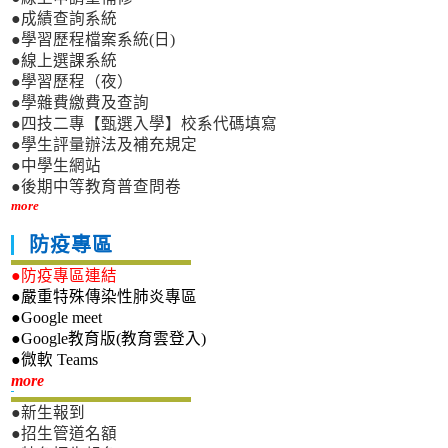
●成績查詢系統
●學習歷程檔案系統(日)
●線上選課系統
●學習歷程（夜）
●學雜費繳費及查詢
●四技二專【甄選入學】校系代碼填寫
●學生評量辦法及補充規定
●中學生網站
●後期中等教育普查問卷
more
防疫專區
●防疫專區連結
●嚴重特殊傳染性肺炎專區
●Google meet
●Google教育版(教育雲登入)
●微軟 Teams
新生專區
more
●新生報到
●招生管道名額