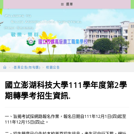
跳
選單
轉
至
主
要
內
容
>
-首頁公告(勿勾選)
>
校園公告
國立澎湖科技大學111學年度第2學
期轉學考招生資訊.
一、旨揭考試採網路報名作業，報名日期自111年12月1日(四)起至
111年12月15日(四)止。
二、招生簡章已公告於本校首頁招生訊息，考生可自行下載，網址