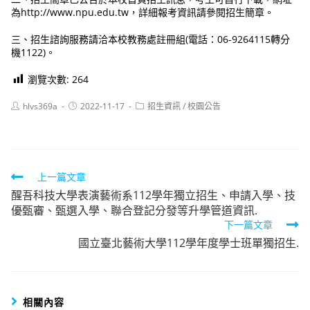
為http://www.npu.edu.tw，詳細報考資訊請參閱招生簡章。
三、招生諮詢服務請洽本校教務處註冊組(電話：06-9264115轉分
機1122)。
瀏覽次數:
264
Post
Post
Post
hlvs369a
2022-11-17
招生資訊
/
校園公告
author:
published:
category:
Read
上一篇文章
醒吾科技大學表演藝術系112學年獨立招生、申請入學、技
more
優甄審、甄選入學、聯合登記分發等升學管道資訊.
articles
下一篇文章
國立臺北藝術大學112學年度學士班單獨招生.
相關內容