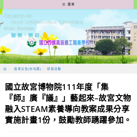
跳
選單
轉
至
主
要
內
容
>
-首頁公告(勿勾選)
>
研習活動
國立故宮博物院111年度「集
『師』廣『議』」藝起來–故宮文物
融入STEAM素養導向教案成果分享
實施計畫1份，鼓勵教師踴躍參加。