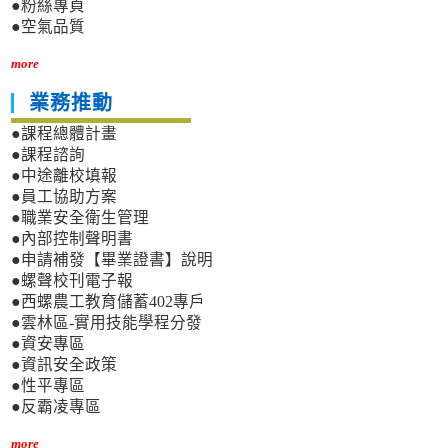
●粉絲專頁
●空氣品質
more
業務推動
●課程總體計畫
●課程諮詢
●中途離校填報
●員工協助方案
●職業安全衛生管理
●內部控制聲明書
●申請補發【畢業證書】說明
●螺聲校刊電子報
●西螺農工教育儲蓄402專戶
●雲林區-實用技能學程分發
●資安專區
●資訊安全政策
●性平專區
●反霸凌專區
more