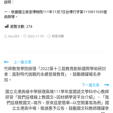
說明：
一、依據國立故宮博物院111年11月7日台博行字第1110011035號
函辦理。
瀏覽次數:
274
Post
Post
Post
hlvs203
2022-11-10
研習活動
author:
published:
category:
Read
上一篇文章
竹師教育學院辦理「2022第十三屆教育創新國際學術研討
more
會：面對時代挑戰的永續發展教育」，鼓勵踴躍報名參
articles
加。
下一篇文章
國立北港高級中學辦理兩場111學年度國語文學科中心教師
研習「我們這樣線上教國文─因材網學習平台介紹」、「我
們這樣教國文─寫作，原來這麼簡單─以空間書寫為例」國
立北港高中場，敬請惠予公告，鼓勵國文科教師踴躍參