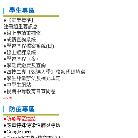
學生專區
●【畢業標準】
註冊組重要訊息
●線上申請重補修
●成績查詢系統
●學習歷程檔案系統(日)
●線上選課系統
●學習歷程（夜）
●學雜費繳費及查詢
●四技二專【甄選入學】校系代碼填寫
●學生評量辦法及補充規定
●中學生網站
●後期中等教育普查問卷
more
防疫專區
●防疫專區連結
●嚴重特殊傳染性肺炎專區
●Google meet