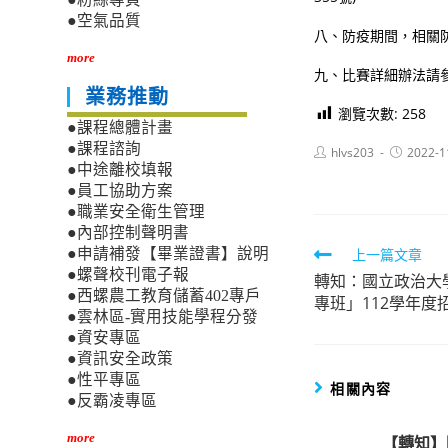
●空氣品質
八、防疫期間，相關
more
九、比賽詳細辦法請參閱「
業務推動
瀏覽次數:
258
●課程總體計畫
●課程諮詢
Post
Post
hlvs203
2022-1
author:
published:
●中途離校填報
●員工協助方案
●職業安全衛生管理
●內部控制聲明書
Read
上一篇文章
●申請補發【畢業證書】說明
●螺聲校刊電子報
轉知：國立政治大
more
●西螺農工教育儲蓄402專戶
專班」112學年度
articles
●雲林區-實用技能學程分發
●資安專區
●資訊安全政策
●性平專區
相關內容
●反霸凌專區
more
【轉知】