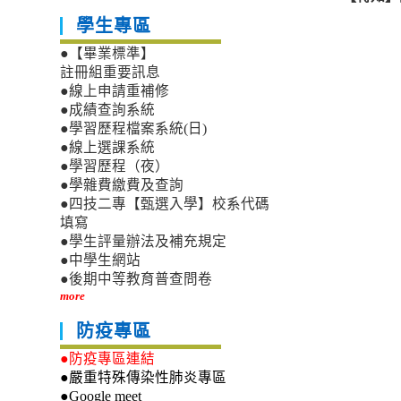
學生專區
●【畢業標準】
註冊組重要訊息
●線上申請重補修
●成績查詢系統
●學習歷程檔案系統(日)
●線上選課系統
●學習歷程（夜）
●學雜費繳費及查詢
●四技二專【甄選入學】校系代碼
填寫
●學生評量辦法及補充規定
●中學生網站
●後期中等教育普查問卷
more
防疫專區
●防疫專區連結
●嚴重特殊傳染性肺炎專區
●Google meet