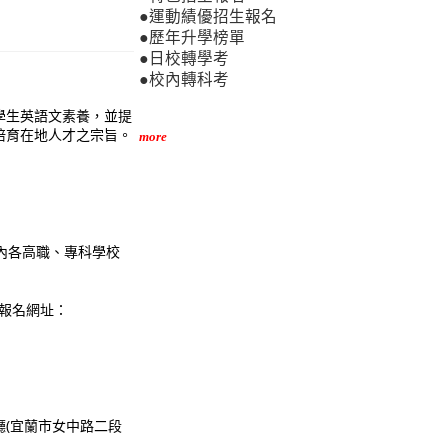
●運動績優招生報名
●歷年升學榜單
●日校轉學考
●校內轉科考
學生英語文素養，並提
培育在地人才之宗旨。
more
內各高職、專科學校
(報名網址：
講廳(宜蘭市女中路二段