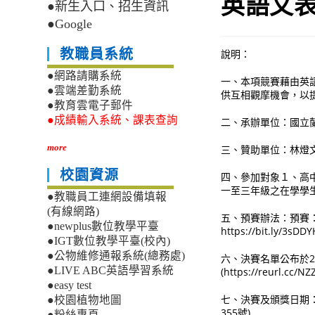
英語文
●新生入口、招生資訊
●Google
教職員系統
說明：
●網路請購系統
一、本項競賽藉由英
●雲端差勤系統
供互相觀摩機會，以
●教育雲電子郵件
●成績輸入系統、課表查詢
二、承辦單位：國立
more
三、贊助單位：林燈
校園資源
四、參加對象１、高
一至三年級之在學學
●教職員工連網設備填報
(有線網路)
五、預賽辦法：預賽：
●newplus數位教學平臺
https://bit.ly/3sDDY
●IGT數位教學平臺(校內)
●公物維修通報系統(總務處)
六、決賽名單公布於2
●LIVE ABC英語學習系統
(https://reurl.c
●easy test
七、決賽及頒獎日期：2
●校園植物地圖
355號)
●粉絲專頁