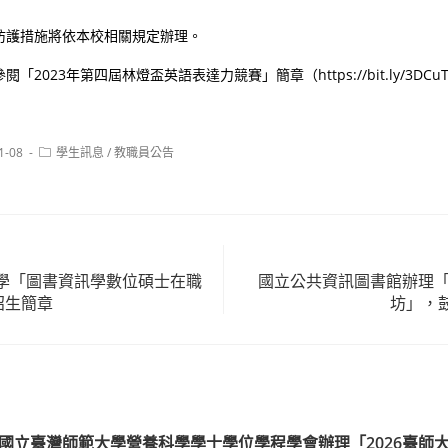
防護措施將依本校相關規定辦理。
2023年第四屆林燈盃英語表達力競賽」簡章（https://bit.ly/3DCuTo
Post
1-08
學生訊息
/
教職員公告
category:
學「圖書資訊學數位碩士在職
國立公共資訊圖書館辦理「
招生簡章
坊」，
國立臺灣師範大學營養科學學士學位學程學會辦理「2026臺師