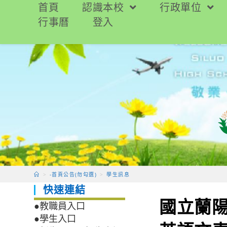
跳
首頁
認識本校
行政單位
轉
行事曆
登入
至
主
要
內
容
>
-首頁公告(勿勾選)
>
學生訊息
快速連結
國立蘭陽
●教職員入口
●學生入口