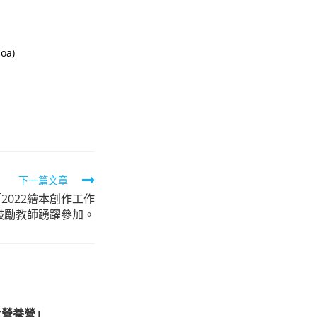
a)
下一篇文章
2022繪本創作工作
鼓勵教師踴躍參加。
大營養營」