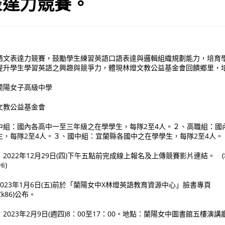
表達力競賽。
語文表達力競賽，鼓勵學生練習英語口語表達與邏輯組織規劃能力，培育
提升學生學習英語之興趣與競爭力，體現林燈文教公益基金會回饋鄉里，
蘭陽女子高級中學
文教公益基金會
中組：國內各高中一至三年級之在學學生，每隊2至4人。２、高職組：國
生，每隊2至4人。３、國中組：宜蘭縣各國中之在學學生，每隊2至4人。
2022年12月29日(四)下午五點前完成線上報名及上傳競賽影片連結。 
Hi)
023年1月6日(五)前於「蘭陽女中X林燈英語教育資源中心」臉書專頁
c/NZZk86)公布。
023年2月9日(週四)8：00至17：00。地點：蘭陽女中圖書館五樓演