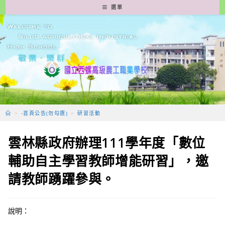
跳
選單
轉
至
主
要
內
容
>
-首頁公告(勿勾選)
>
研習活動
雲林縣政府辦理111學年度「數位
輔助自主學習教師增能研習」，邀
請教師踴躍參與。
說明：