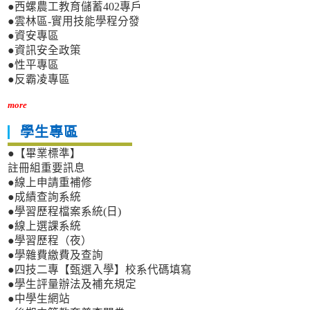
●西螺農工教育儲蓄402專戶
●雲林區-實用技能學程分發
●資安專區
●資訊安全政策
●性平專區
●反霸凌專區
more
學生專區
●【畢業標準】
註冊組重要訊息
●線上申請重補修
●成績查詢系統
●學習歷程檔案系統(日)
●線上選課系統
●學習歷程（夜）
●學雜費繳費及查詢
●四技二專【甄選入學】校系代碼填寫
●學生評量辦法及補充規定
●中學生網站