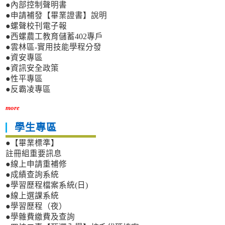
●內部控制聲明書
●申請補發【畢業證書】說明
●螺聲校刊電子報
●西螺農工教育儲蓄402專戶
●雲林區-實用技能學程分發
●資安專區
●資訊安全政策
●性平專區
●反霸凌專區
more
學生專區
●【畢業標準】
註冊組重要訊息
●線上申請重補修
●成績查詢系統
●學習歷程檔案系統(日)
●線上選課系統
●學習歷程（夜）
●學雜費繳費及查詢