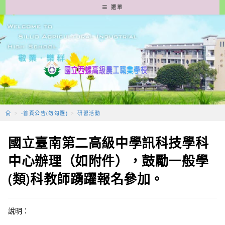
跳
選單
轉
至
主
要
內
容
>
-首頁公告(勿勾選)
>
研習活動
國立臺南第二高級中學訊科技學科
中心辦理（如附件），鼓勵一般學
(類)科教師踴躍報名參加。
說明：