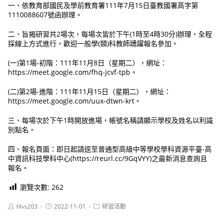
一、依教育部國民及學前教育署111年7月15日臺教國署高字第
1110088607號函辦理。
二、旨揭研習共2場次，每場次皆於下午(1時至4時30分)辦理，全程
採線上方式進行，歡迎一般學(類)科教師踴躍報名參加。
(一)第1場-初階：111年11月8日（星期二），網址：
https://meet.google.com/fhq-jcvf-tpb。
(二)第2場-進階：111年11月15日（星期二），網址：
https://meet.google.com/uux-dtwn-krt。
三、每場次於下午1時開放進場，帳號名稱請顯示學校及姓名以利識
別點名。
四、報名頁面：即日起請逕至普通型高級中等學校學科資源平臺-高
中資訊科技學科中心(https://reurl.cc/9GqVYY)之最新消息查詢且
報名。
瀏覽次數:
262
Post
Post
Post
hlvs203
2022-11-01
研習活動
author:
published:
category: