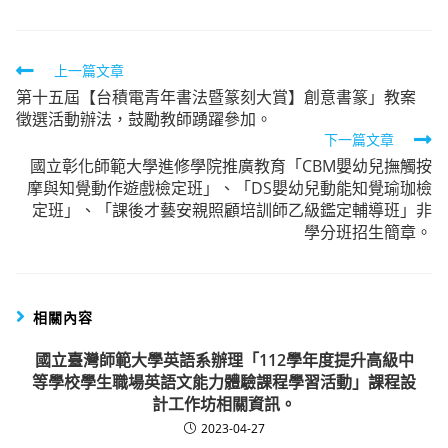
Read
上一篇文章
第十五屆【台積電青年書法暨篆刻大賞】創意書篆」教案
more
徵選活動辦法，鼓勵教師踴躍參加。
articles
下一篇文章
國立彰化師範大學進修學院推廣教育「CBM嬰幼兒撫觸按
摩與知覺動作遊戲檢定班」、「DS嬰幼兒動能知覺瑜珈檢
定班」、「課後才藝安親照顧培訓師乙級鑑定輔導班」非
學分班招生簡章。
相關內容
國立臺灣師範大學英語系辦理「112學年度提升高級中
等學校學生職場英語文能力體驗課程學習活動」課程設
計工作坊相關資訊。
2023-04-27