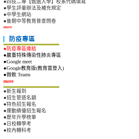
●四技二專【甄選入學】校系代碼填寫
●學生評量辦法及補充規定
●中學生網站
●後期中等教育普查問卷
more
防疫專區
●防疫專區連結
●嚴重特殊傳染性肺炎專區
●Google meet
●Google教育版(教育雲登入)
●微軟 Teams
新生專區
more
●新生報到
●招生管道名額
●特色招生報名
●運動績優招生報名
●歷年升學榜單
●日校轉學考
●校內轉科考