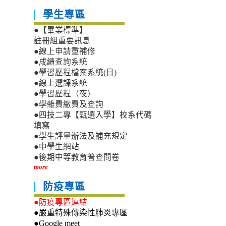
學生專區
●【畢業標準】
註冊組重要訊息
●線上申請重補修
●成績查詢系統
●學習歷程檔案系統(日)
●線上選課系統
●學習歷程（夜）
●學雜費繳費及查詢
●四技二專【甄選入學】校系代碼
填寫
●學生評量辦法及補充規定
●中學生網站
●後期中等教育普查問卷
more
防疫專區
●防疫專區連結
●嚴重特殊傳染性肺炎專區
●Google meet