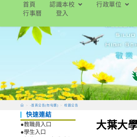
跳
首頁
認識本校
行政單位
轉
行事曆
登入
至
主
要
內
容
>
-首頁公告(勿勾選)
>
校園公告
快速連結
大葉大學
●教職員入口
●學生入口