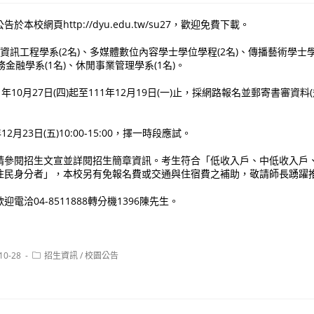
本校網頁http://dyu.edu.tw/su27，歡迎免費下載。
：資訊工程學系(2名)、多媒體數位內容學士學位學程(2名)、傳播藝術學士學
務金融學系(1名)、休閒事業管理學系(1名)。
年10月27日(四)起至111年12月19日(一)止，採網路報名並郵寄書審資
2月23日(五)10:00-15:00，擇一時段應試。
請參閱招生文宣並詳閱招生簡章資訊。考生符合「低收入戶、中低收入戶
住民身分者」，本校另有免報名費或交通與住宿費之補助，敬請師長踴躍
電洽04-8511888轉分機1396陳先生。
Post
10-28
招生資訊
/
校園公告
:
category: