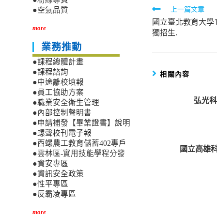
Read
上一篇文章
●空氣品質
國立臺北教育大學
more
more
獨招生.
articles
業務推動
●課程總體計畫
●課程諮詢
相關內容
●中途離校填報
●員工協助方案
弘光科
●職業安全衛生管理
●內部控制聲明書
●申請補發【畢業證書】說明
●螺聲校刊電子報
●西螺農工教育儲蓄402專戶
國立高雄科
●雲林區-實用技能學程分發
●資安專區
●資訊安全政策
●性平專區
●反霸凌專區
more