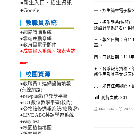
●新生入口、招生資訊
●Google
一、招生簡章電子檔公告於
二、招生學系(名額)
教職員系統
達設計學系(2名)、財
●網路請購系統
●雲端差勤系統
三、報名日期：自111
章)。
●教育雲電子郵件
●成績輸入系統、課表查詢
四、口試日期：111年1
more
五、各系報考資格，
新住民及其子女或原
校園資源
●教職員工連網設備填報
六、如有任何疑問，歡迎
(有線網路)
●newplus數位教學平臺
瀏覽次數:
301
●IGT數位教學平臺(校內)
Post
Post
●公物維修通報系統(總務處)
hlvs369a
2022-
author:
published
●LIVE ABC英語學習系統
●easy test
●校園植物地圖
●粉絲專頁